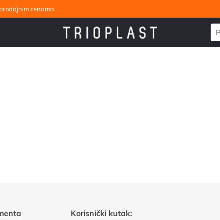
eleprodajnim cenama.
menta
Korisnički kutak: