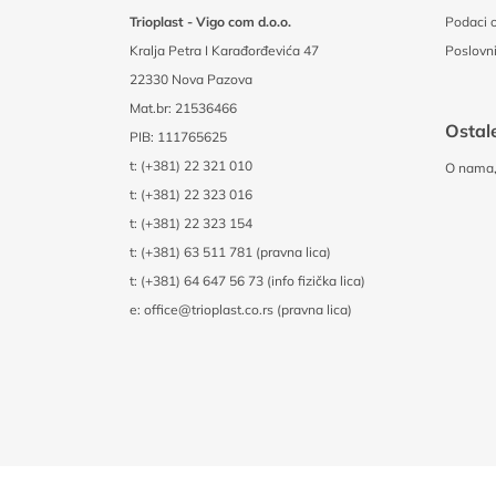
Trioplast - Vigo com d.o.o.
Podaci o
Kralja Petra I Karađorđevića 47
Poslovni
22330 Nova Pazova
Mat.br: 21536466
Ostale
PIB: 111765625
t:
(+381) 22 321 010
O nama, 
t:
(+381) 22 323 016
t:
(+381) 22 323 154
t:
(+381) 63 511 781 (pravna lica)
t:
(+381) 64 647 56 73 (info fizička lica)
e:
office@trioplast.co.rs (pravna lica)