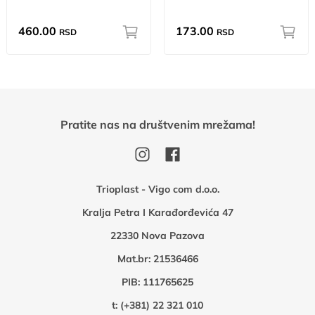
460.00
173.00
RSD
RSD
Pratite nas na društvenim mrežama!
Trioplast - Vigo com d.o.o.
Kralja Petra I Karađorđevića 47
22330 Nova Pazova
Mat.br: 21536466
PIB: 111765625
t:
(+381) 22 321 010