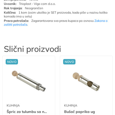
Uvoznik:
Trioplast - Vigo com d.o.o.
Rok trajanja:
Neograničen
Količina:
1 kom (osim ukoliko je SET proizvoda, kada piše u nazivu koliko
komada ima u setu)
Prava potrošača:
Zagarantovana sva prava kupaca po osnovu
Zakona o
zaštiti potrošača
.
Slični proizvodi
NOVO
NOVO
KUHINJA
KUHINJA
Špric za tulumbu sa nastavkom ug
Bušač paprika ug