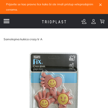
×
Prijavite se kao pravno lice kako bi ste imali pristup veleprodajnim
cenama.
Samolepiva kukica crazy tr A