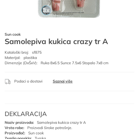
Sun cook
Samolepiva kukica crazy tr A
Kataloški broj:
sf875
Materijal:
plastika
Dimenzije (DxŠxV):
Ruka 8x6.5 Sunce 7.5x6 Stopalo 7x8 cm
Podaci o dostavi
Saznaj više
DEKLARACIJA
Naziv proizvoda:
Samolepiva kukica crazy tr A
Vrsta robe:
Proizvodi široke potrošnje.
Proizvođač:
Sun cook
Zemlja porekla:
Turska