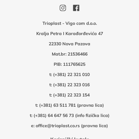
Trioplast - Vigo com d.o.o.
Kralja Petra I Karađorđevića 47
22330 Nova Pazova
Mat.br: 21536466
PIB: 111765625
t:
(+381) 22 321 010
t:
(+381) 22 323 016
t:
(+381) 22 323 154
t:
(+381) 63 511 781 (pravna lica)
t:
(+381) 64 647 56 73 (info fizička lica)
e:
office@trioplast.co.rs (pravna lica)