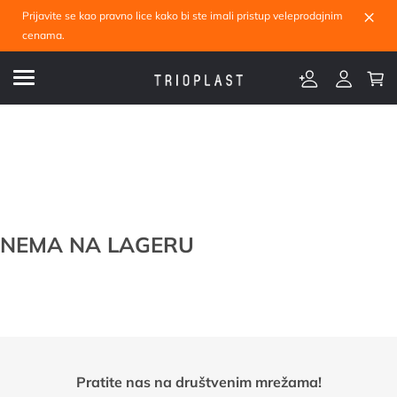
×
Prijavite se kao pravno lice kako bi ste imali pristup veleprodajnim
cenama.
NEMA NA LAGERU
Pratite nas na društvenim mrežama!