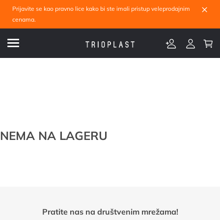
×
Prijavite se kao pravno lice kako bi ste imali pristup veleprodajnim
cenama.
NEMA NA LAGERU
Pratite nas na društvenim mrežama!