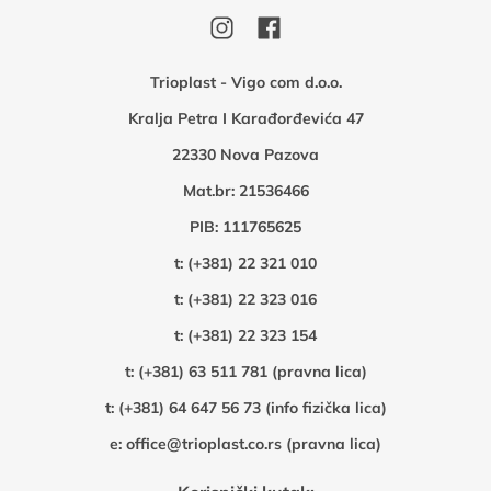
Trioplast - Vigo com d.o.o.
Kralja Petra I Karađorđevića 47
22330 Nova Pazova
Mat.br: 21536466
PIB: 111765625
t:
(+381) 22 321 010
t:
(+381) 22 323 016
t:
(+381) 22 323 154
t:
(+381) 63 511 781 (pravna lica)
t:
(+381) 64 647 56 73 (info fizička lica)
e:
office@trioplast.co.rs (pravna lica)