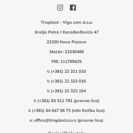
Trioplast - Vigo com d.o.o.
Kralja Petra I Karađorđevića 47
22330 Nova Pazova
Mat.br: 21536466
PIB: 111765625
t:
(+381) 22 321 010
t:
(+381) 22 323 016
t:
(+381) 22 323 154
t:
(+381) 63 511 781 (pravna lica)
t:
(+381) 64 647 56 73 (info fizička lica)
e:
office@trioplast.co.rs (pravna lica)