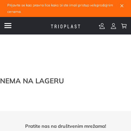
×
Prijavite se kao pravno lice kako bi ste imali pristup veleprodajnim
cenama.
NEMA NA LAGERU
Pratite nas na društvenim mrežama!