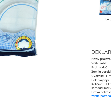
bel
DEKLAR
Naziv proizvo
Vrsta robe:
P
Proizvođač:
Zemlja porekl
Uvoznik:
Fif
Rok trajanja:
Količina:
1 k
komada ima u
Prava potroša
zaštiti potroš