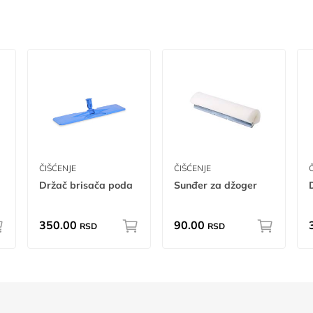
ČIŠĆENJE
ČIŠĆENJE
Držač brisača poda
Sunđer za džoger
350.00
90.00
RSD
RSD