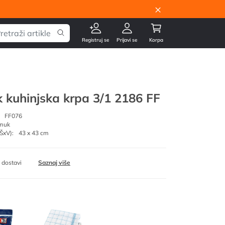
×
Registruj se
Prijavi se
Korpa
k kuhinjska krpa 3/1 2186 FF
FF076
muk
ŠxV):
43 x 43 cm
 dostavi
Saznaj više