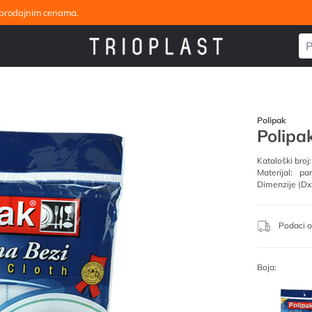
eleprodajnim cenama.
Polipak
Polipa
Kataloški broj:
Materijal:
pa
Dimenzije (Dx
Podaci o
Boja: