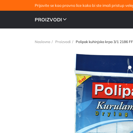
Prijavite se kao pravno lice kako bi ste imali pristup v
PROIZVODI
Naslovna
Proizvodi
Polipak kuhinjska krpa 3/1 2186 FF