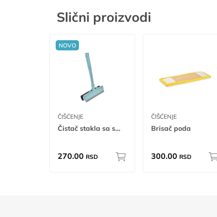
Slični proizvodi
NOVO
ČIŠĆENJE
ČIŠĆENJE
Čistač stakla sa sunđerom tp tr
Brisač poda
270.00
300.00
RSD
RSD