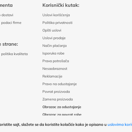
menta
Korisnički kutak:
 dostavi
Uslovi korišćenja
 podaci firme
Politika privatnosti
Opšti uslovi
Uslovi prodaje
 strane:
Način plaćanja
Isporuka robe
politika kvaliteta
Prava potrošača
Nesaobraznost
Reklamacije
Pravo na odustajanje
Povrat proizvoda
Zamena proizvoda
Obrazac za odustajanje
Obrazac za povrat robe
ristite sajt, slažete se da koristite kolačiće kako je opisano u
uslovima kori