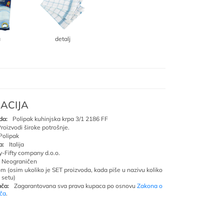
a
detalj
ACIJA
da:
Polipak kuhinjska krpa 3/1 2186 FF
roizvodi široke potrošnje.
Polipak
a:
Italija
ty-Fifty company d.o.o.
Neograničen
om (osim ukoliko je SET proizvoda, kada piše u nazivu koliko
 setu)
ča:
Zagarantovana sva prava kupaca po osnovu
Zakona o
ača
.