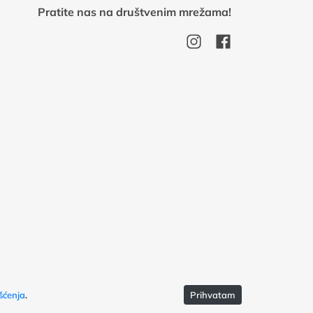
Pratite nas na društvenim mrežama!
šćenja
.
Prihvatam