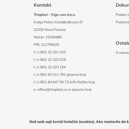
Kontakt
Doku
Trioplast - Vigo com d.o.o.
Podaci o
Kralja Petra I Karađorđevića 47
Poslovni
22330 Nova Pazova
Mat.br: 21536466
Ostale
PIB: 111765625
t:
(+381) 22 321 010
O nama, 
t:
(+381) 22 323 016
t:
(+381) 22 323 154
t:
(+381) 63 511 781 (pravna lica)
t:
(+381) 64 647 56 73 (info fizička lica)
e:
office@trioplast.co.rs (pravna lica)
Naš web sajt koristi kolačiće (cookies). Ako nastavite da ko