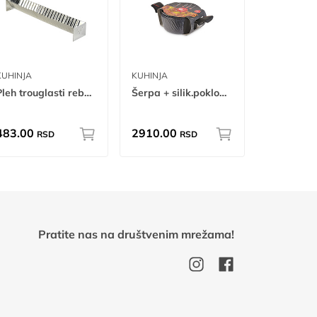
KUHINJA
KUHINJA
Pleh trouglasti rebrasti ug
Šerpa + silik.poklopac Megastone 2,2L W
483.00
2910.00
RSD
RSD
Pratite nas na društvenim mrežama!