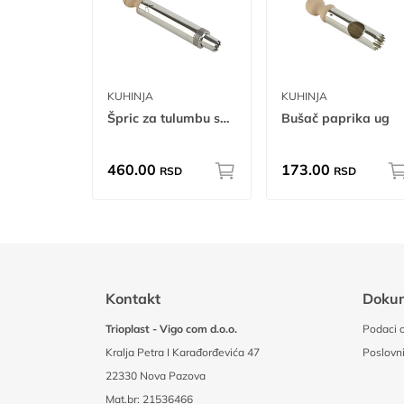
KUHINJA
KUHINJA
Špric za tulumbu sa nastavkom ug
Bušač paprika ug
460.00
173.00
RSD
RSD
Kontakt
Doku
Trioplast - Vigo com d.o.o.
Podaci o
Kralja Petra I Karađorđevića 47
Poslovni
22330 Nova Pazova
Mat.br: 21536466