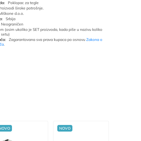
da:
Poklopac za tegle
roizvodi široke potrošnje.
Miškone d.o.o.
a:
Srbija
Neograničen
om (osim ukoliko je SET proizvoda, kada piše u nazivu koliko
 setu)
ča:
Zagarantovana sva prava kupaca po osnovu
Zakona o
ača
.
NOVO
NOVO