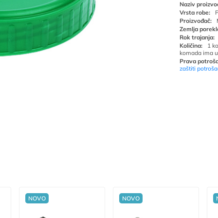
Naziv proizvo
Vrsta robe:
P
Proizvođač:
Zemlja porekl
Rok trajanja:
Količina:
1 k
komada ima u
Prava potroša
zaštiti potroš
NOVO
NOVO