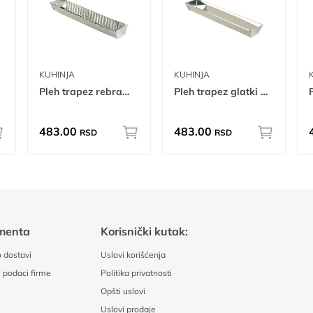
KUHINJA
KUHINJA
Pleh trapez rebrasti ug
Pleh trapez glatki ug
483.00
483.00
RSD
RSD
menta
Korisnički kutak:
 dostavi
Uslovi korišćenja
 podaci firme
Politika privatnosti
Opšti uslovi
Uslovi prodaje