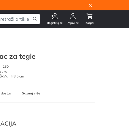
×
Registruj se
Prijavi se
Korpa
.
ac za tegle
280
stika
ŠxV):
fi 8.5 cm
 dostavi
Saznaj više
ACIJA