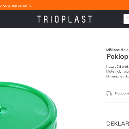
eleprodajnim cenama.
Miškone d.o.o
Poklop
Kataloški broj:
Materijal:
pla
Dimenzije (Dx
Podaci o
DEKLAR