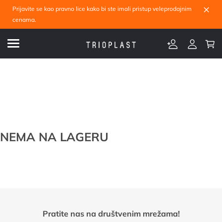
×
Prijavite se kao pravno lice kako bi ste imali pristup veleprodajnim
cenama.
NEMA NA LAGERU
Pratite nas na društvenim mrežama!