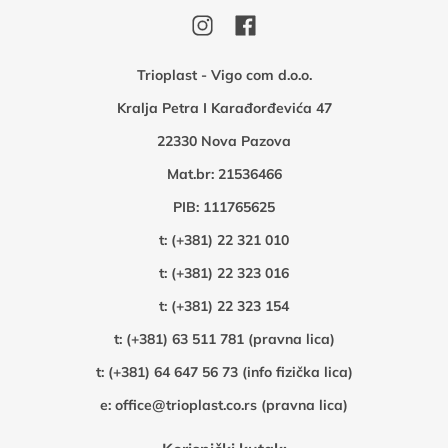
Trioplast - Vigo com d.o.o.
Kralja Petra I Karađorđevića 47
22330 Nova Pazova
Mat.br: 21536466
PIB: 111765625
t:
(+381) 22 321 010
t:
(+381) 22 323 016
t:
(+381) 22 323 154
t:
(+381) 63 511 781 (pravna lica)
t:
(+381) 64 647 56 73 (info fizička lica)
e:
office@trioplast.co.rs (pravna lica)