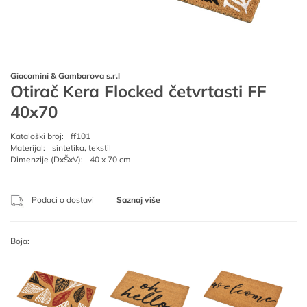
Giacomini & Gambarova s.r.l
Otirač Kera Flocked četvrtasti FF
40x70
Kataloški broj:
ff101
Materijal:
sintetika, tekstil
Dimenzije (DxŠxV):
40 x 70 cm
Podaci o dostavi
Saznaj više
Boja: