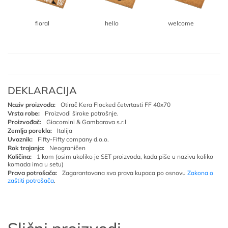
floral
hello
welcome
DEKLARACIJA
Naziv proizvoda:
Otirač Kera Flocked četvrtasti FF 40x70
Vrsta robe:
Proizvodi široke potrošnje.
Proizvođač:
Giacomini & Gambarova s.r.l
Zemlja porekla:
Italija
Uvoznik:
Fifty-Fifty company d.o.o.
Rok trajanja:
Neograničen
Količina:
1 kom (osim ukoliko je SET proizvoda, kada piše u nazivu koliko
komada ima u setu)
Prava potrošača:
Zagarantovana sva prava kupaca po osnovu
Zakona o
zaštiti potrošača
.