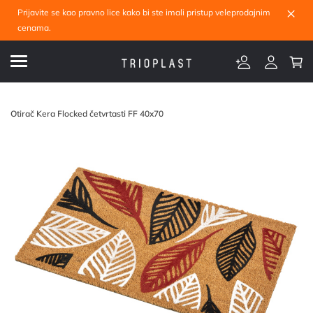
×
Prijavite se kao pravno lice kako bi ste imali pristup veleprodajnim
cenama.
Otirač Kera Flocked četvrtasti FF 40x70