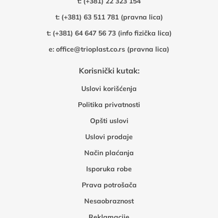
t:
(+381) 22 323 154
t:
(+381) 63 511 781 (pravna lica)
t:
(+381) 64 647 56 73 (info fizička lica)
e:
office@trioplast.co.rs (pravna lica)
Korisnički kutak:
Uslovi korišćenja
Politika privatnosti
Opšti uslovi
Uslovi prodaje
Način plaćanja
Isporuka robe
Prava potrošača
Nesaobraznost
Reklamacije