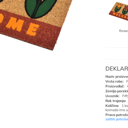
flowe
DEKLAR
Naziv proizvo
Vrsta robe:
P
Proizvođač:
Zemlja porekl
Uvoznik:
Fif
Rok trajanja:
Količina:
1 k
komada ima u
Prava potroša
zaštiti potroš