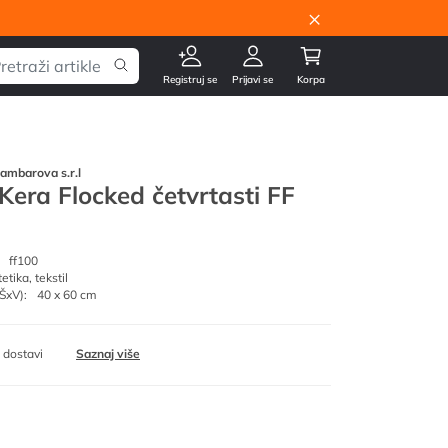
×
Registruj se
Prijavi se
Korpa
ambarova s.r.l
 Kera Flocked četvrtasti FF
ff100
tetika, tekstil
ŠxV):
40 x 60 cm
 dostavi
Saznaj više