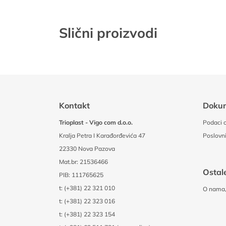
Slični proizvodi
Kontakt
Doku
Trioplast - Vigo com d.o.o.
Podaci o
Kralja Petra I Karađorđevića 47
Poslovni
22330 Nova Pazova
Mat.br: 21536466
Ostale
PIB: 111765625
t:
(+381) 22 321 010
O nama, 
t:
(+381) 22 323 016
t:
(+381) 22 323 154