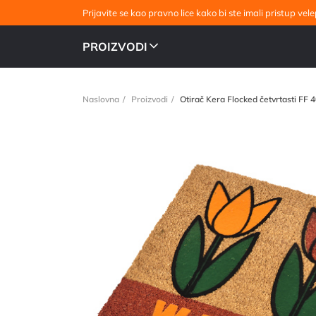
Prijavite se kao pravno lice kako bi ste imali pristup v
PROIZVODI
Naslovna
Proizvodi
Otirač Kera Flocked četvrtasti FF 