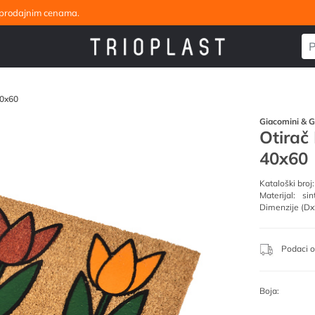
eleprodajnim cenama.
40x60
Giacomini & G
Otirač
40x60
Kataloški broj:
Materijal:
sin
Dimenzije (Dx
Podaci o
Boja: