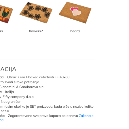
tree
rs
flowers2
hearts
ACIJA
da:
Otirač Kera Flocked četvrtasti FF 40x60
roizvodi široke potrošnje.
Giacomini & Gambarova s.r.l
a:
Italija
ty-Fifty company d.o.o.
Neograničen
om (osim ukoliko je SET proizvoda, kada piše u nazivu koliko
 setu)
ča:
Zagarantovana sva prava kupaca po osnovu
Zakona o
ača
.