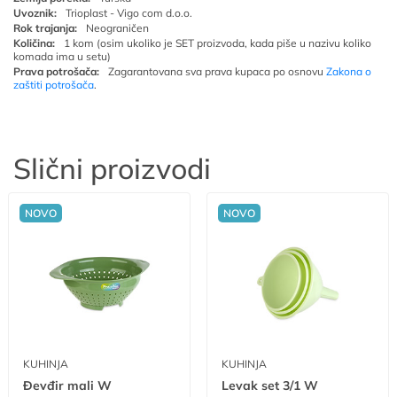
Uvoznik:
Trioplast - Vigo com d.o.o.
Rok trajanja:
Neograničen
Količina:
1 kom (osim ukoliko je SET proizvoda, kada piše u nazivu koliko
komada ima u setu)
Prava potrošača:
Zagarantovana sva prava kupaca po osnovu
Zakona o
zaštiti potrošača
.
Slični proizvodi
NOVO
NOVO
KUHINJA
KUHINJA
Đevđir mali W
Levak set 3/1 W