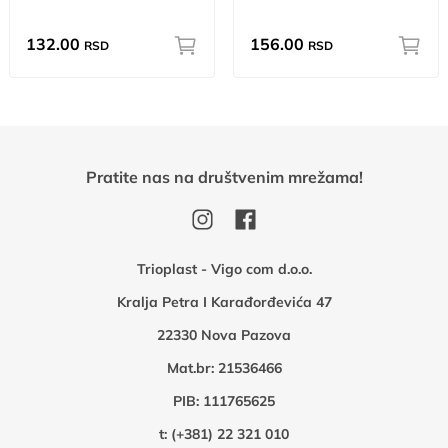
132.00
156.00
RSD
RSD
Pratite nas na društvenim mrežama!
Trioplast - Vigo com d.o.o.
Kralja Petra I Karađorđevića 47
22330 Nova Pazova
Mat.br: 21536466
PIB: 111765625
t:
(+381) 22 321 010