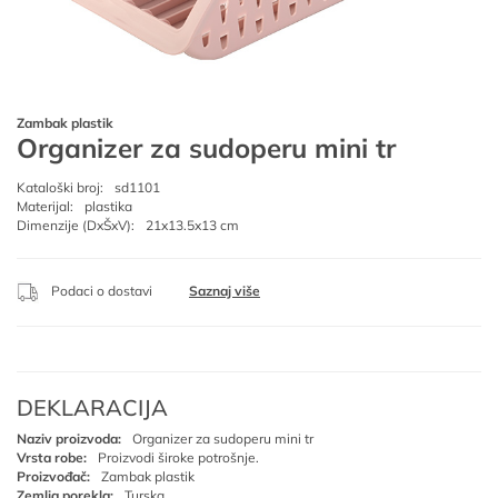
Zambak plastik
Organizer za sudoperu mini tr
Kataloški broj:
sd1101
Materijal:
plastika
Dimenzije (DxŠxV):
21x13.5x13 cm
Podaci o dostavi
Saznaj više
DEKLARACIJA
Naziv proizvoda:
Organizer za sudoperu mini tr
Vrsta robe:
Proizvodi široke potrošnje.
Proizvođač:
Zambak plastik
Zemlja porekla:
Turska