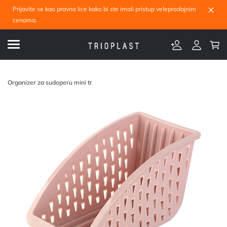
×
Prijavite se kao pravno lice kako bi ste imali pristup veleprodajnim
cenama.
Organizer za sudoperu mini tr