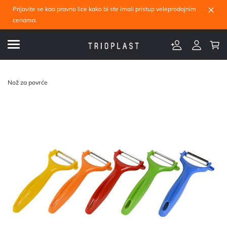
×
Prijavite se kao pravno lice kako bi ste imali pristup veleprodajnim
cenama.
Nož za povrće