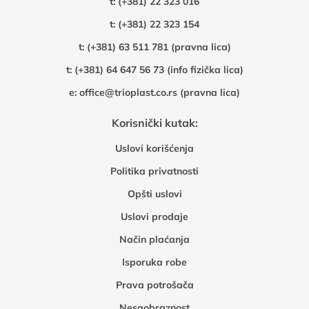
t:
(+381) 22 323 016
t:
(+381) 22 323 154
t:
(+381) 63 511 781 (pravna lica)
t:
(+381) 64 647 56 73 (info fizička lica)
e:
office@trioplast.co.rs (pravna lica)
Korisnički kutak:
Uslovi korišćenja
Politika privatnosti
Opšti uslovi
Uslovi prodaje
Način plaćanja
Isporuka robe
Prava potrošača
Nesaobraznost