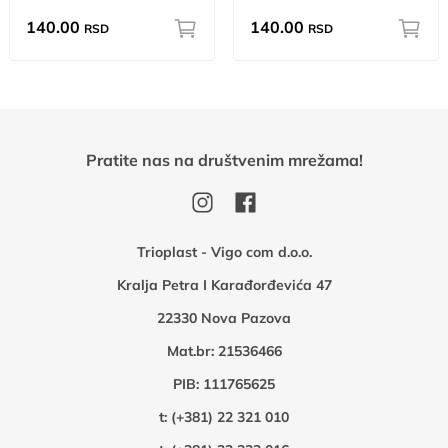
140.00
140.00
RSD
RSD
Pratite nas na društvenim mrežama!
Trioplast - Vigo com d.o.o.
Kralja Petra I Karađorđevića 47
22330 Nova Pazova
Mat.br: 21536466
PIB: 111765625
t:
(+381) 22 321 010