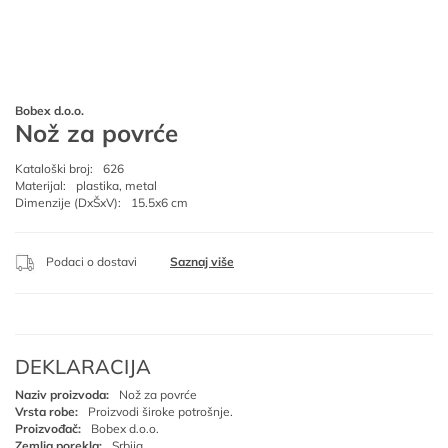
Bobex d.o.o.
Nož za povrće
Kataloški broj:
626
Materijal:
plastika, metal
Dimenzije (DxŠxV):
15.5x6 cm
Podaci o dostavi
Saznaj više
DEKLARACIJA
Naziv proizvoda:
Nož za povrće
Vrsta robe:
Proizvodi široke potrošnje.
Proizvođač:
Bobex d.o.o.
Zemlja porekla:
Srbija