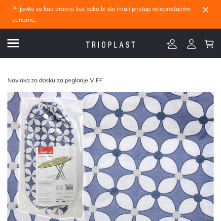
×
Prijavite se kao pravno lice kako bi ste imali pristup veleprodajnim
cenama.
Navlaka za dasku za peglanje V FF