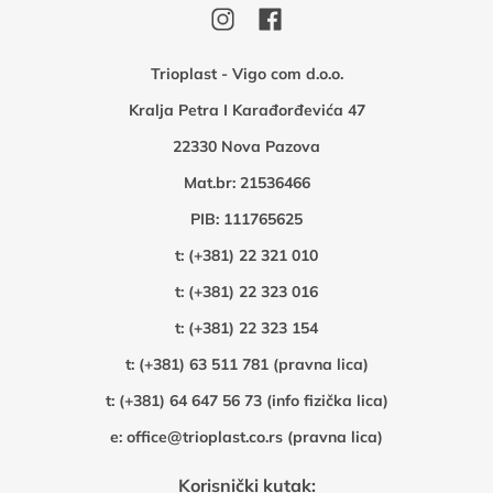
Trioplast - Vigo com d.o.o.
Kralja Petra I Karađorđevića 47
22330 Nova Pazova
Mat.br: 21536466
PIB: 111765625
t:
(+381) 22 321 010
t:
(+381) 22 323 016
t:
(+381) 22 323 154
t:
(+381) 63 511 781 (pravna lica)
t:
(+381) 64 647 56 73 (info fizička lica)
e:
office@trioplast.co.rs (pravna lica)
Korisnički kutak: