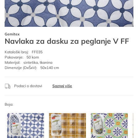
Gemitex
Navlaka za dasku za peglanje V FF
Kataloški broj:
FF035
Pakovanje:
50 kom
Materijal:
sintetika, tkanina
Dimenzije (DxŠxV):
50x140 cm
Podaci o dostavi
Saznaj više
Boja: