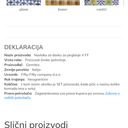
plava
braon
cvetići
DEKLARACIJA
Naziv proizvoda:
Navlaka za dasku za peglanje V FF
Vrsta robe:
Proizvodi široke potrošnje.
Proizvođač:
Gemitex
Zemlja porekla:
Italija
Uvoznik:
Fifty-Fifty company d.o.o.
Rok trajanja:
Neograničen
Količina:
1 kom (osim ukoliko je SET proizvoda, kada piše u nazivu koliko
komada ima u setu)
Prava potrošača:
Zagarantovana sva prava kupaca po osnovu
Zakona o
zaštiti potrošača
.
Slični proizvodi