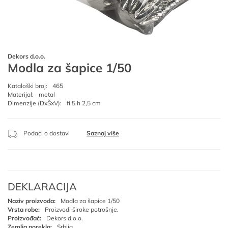
Dekors d.o.o.
Modla za šapice 1/50
Kataloški broj:
465
Materijal:
metal
Dimenzije (DxŠxV):
fi 5 h 2,5 cm
Podaci o dostavi
Saznaj više
DEKLARACIJA
Naziv proizvoda:
Modla za šapice 1/50
Vrsta robe:
Proizvodi široke potrošnje.
Proizvođač:
Dekors d.o.o.
Zemlja porekla:
Srbija