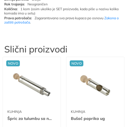
Rok trajanja:
Neograničen
Količina:
1 kom (osim ukoliko je SET proizvoda, kada piše u nazivu koliko
komada ima u setu)
Prava potrošača:
Zagarantovana sva prava kupaca po osnovu
Zakona o
zaštiti potrošača
.
Slični proizvodi
NOVO
NOVO
KUHINJA
KUHINJA
Špric za tulumbu sa nastavkom ug
Bušač paprika ug