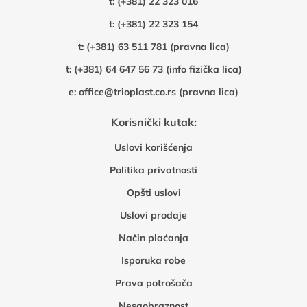
t:
(+381) 22 323 016
t:
(+381) 22 323 154
t:
(+381) 63 511 781 (pravna lica)
t:
(+381) 64 647 56 73 (info fizička lica)
e:
office@trioplast.co.rs (pravna lica)
Korisnički kutak:
Uslovi korišćenja
Politika privatnosti
Opšti uslovi
Uslovi prodaje
Način plaćanja
Isporuka robe
Prava potrošača
Nesaobraznost