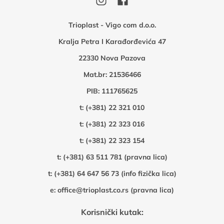
Trioplast - Vigo com d.o.o.
Kralja Petra I Karađorđevića 47
22330 Nova Pazova
Mat.br: 21536466
PIB: 111765625
t:
(+381) 22 321 010
t:
(+381) 22 323 016
t:
(+381) 22 323 154
t:
(+381) 63 511 781 (pravna lica)
t:
(+381) 64 647 56 73 (info fizička lica)
e:
office@trioplast.co.rs (pravna lica)
Korisnički kutak: