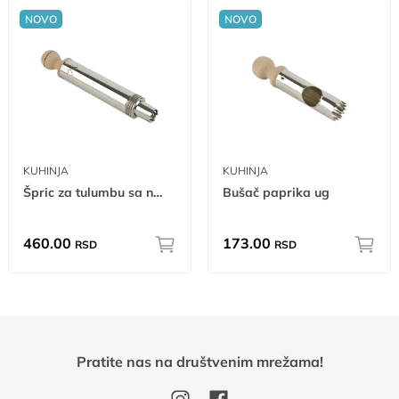
NOVO
NOVO
KUHINJA
KUHINJA
Špric za tulumbu sa nastavkom ug
Bušač paprika ug
460.00
173.00
RSD
RSD
Pratite nas na društvenim mrežama!