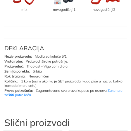
mix
novogodišnji1
novogodišnji2
DEKLARACIJA
Naziv proizvoda:
Modla za kolače 5/1
Vrsta robe:
Proizvodi široke potrošnje.
Proizvođač:
Trioplast - Vigo com d.o.o.
Zemlja porekla:
Srbija
Rok trajanja:
Neograničen
Količina:
1 kom (osim ukoliko je SET proizvoda, kada piše u nazivu koliko
komada ima u setu)
Prava potrošača:
Zagarantovana sva prava kupaca po osnovu
Zakona o
zaštiti potrošača
.
Slični proizvodi