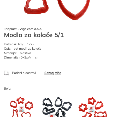
Trioplast - Vigo com d.o.o.
Modla za kolače 5/1
Kataloški broj:
1272
Opis:
set modli za kolače
Materijal:
plastika
Dimenzije (DxŠxV):
cm
Podaci o dostavi
Saznaj više
Boja: