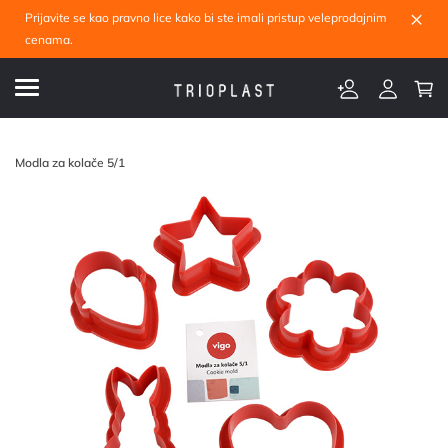
×
Prijavite se kao pravno lice kako bi ste imali pristup veleprodajnim
cenama.
Modla za kolače 5/1