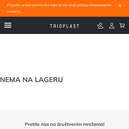
×
Prijavite se kao pravno lice kako bi ste imali pristup veleprodajnim
cenama.
NEMA NA LAGERU
Pratite nas na društvenim mrežama!