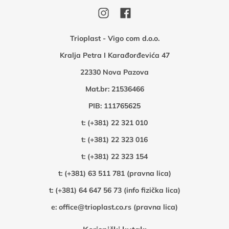
Trioplast - Vigo com d.o.o.
Kralja Petra I Karađorđevića 47
22330 Nova Pazova
Mat.br: 21536466
PIB: 111765625
t:
(+381) 22 321 010
t:
(+381) 22 323 016
t:
(+381) 22 323 154
t:
(+381) 63 511 781 (pravna lica)
t:
(+381) 64 647 56 73 (info fizička lica)
e:
office@trioplast.co.rs (pravna lica)