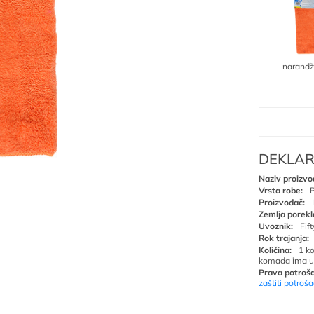
narandž
DEKLAR
Naziv proizvo
Vrsta robe:
P
Proizvođač:
Zemlja porekl
Uvoznik:
Fif
Rok trajanja:
Količina:
1 k
komada ima u
Prava potroša
zaštiti potroš