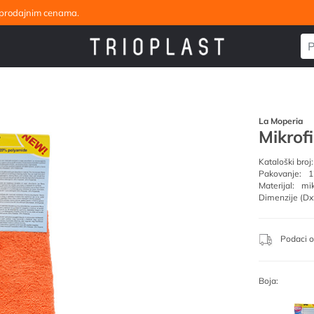
eleprodajnim cenama.
La Moperia
Mikrof
Kataloški broj:
Pakovanje:
1
Materijal:
mik
Dimenzije (Dx
Podaci o
Boja: