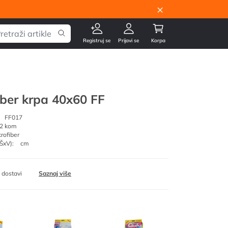
×
Registruj se
Prijavi se
Korpa
iber krpa 40x60 FF
FF017
2 kom
rofiber
ŠxV):
cm
 dostavi
Saznaj više