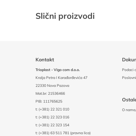
Slični proizvodi
Kontakt
Doku
Trioplast - Vigo com d.o.o.
Podaci o
Kralja Petra I Karađorđevića 47
Poslovni
22330 Nova Pazova
Mat.br: 21536466
Ostale
PIB: 111765625
t:
(+381) 22 321 010
O nama, 
t:
(+381) 22 323 016
t:
(+381) 22 323 154
t:
(+381) 63 511 781 (pravna lica)