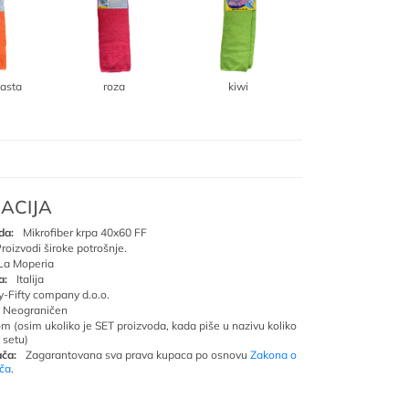
sv.plava
asta
roza
kiwi
ACIJA
da:
Mikrofiber krpa 40x60 FF
roizvodi široke potrošnje.
La Moperia
a:
Italija
ty-Fifty company d.o.o.
Neograničen
om (osim ukoliko je SET proizvoda, kada piše u nazivu koliko
 setu)
ča:
Zagarantovana sva prava kupaca po osnovu
Zakona o
ača
.