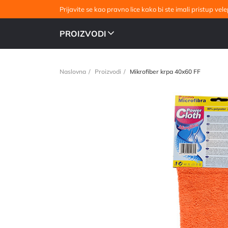
Prijavite se kao pravno lice kako bi ste imali pristup v
PROIZVODI
Naslovna
Proizvodi
Mikrofiber krpa 40x60 FF