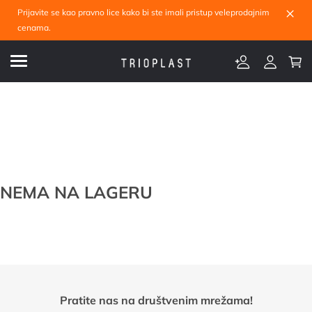
×
Prijavite se kao pravno lice kako bi ste imali pristup veleprodajnim
cenama.
NEMA NA LAGERU
Pratite nas na društvenim mrežama!