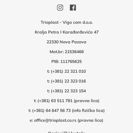
Trioplast - Vigo com d.o.o.
Kralja Petra I Karađorđevića 47
22330 Nova Pazova
Mat.br: 21536466
PIB: 111765625
t:
(+381) 22 321 010
t:
(+381) 22 323 016
t:
(+381) 22 323 154
t:
(+381) 63 511 781 (pravna lica)
t:
(+381) 64 647 56 73 (info fizička lica)
e:
office@trioplast.co.rs (pravna lica)