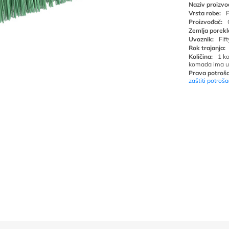
Naziv proizvo
Vrsta robe:
P
Proizvođač:
Zemlja porekl
Uvoznik:
Fif
Rok trajanja:
Količina:
1 k
komada ima u
Prava potroša
zaštiti potroš