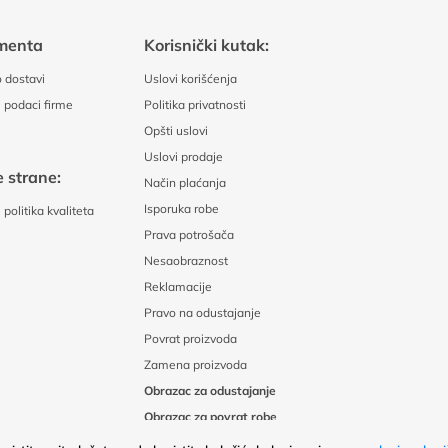
menta
Korisnički kutak:
 dostavi
Uslovi korišćenja
 podaci firme
Politika privatnosti
Opšti uslovi
Uslovi prodaje
 strane:
Način plaćanja
Isporuka robe
politika kvaliteta
Prava potrošača
Nesaobraznost
Reklamacije
Pravo na odustajanje
Povrat proizvoda
Zamena proizvoda
Obrazac za odustajanje
Obrazac za povrat robe