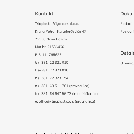
Kontakt
Doku
Trioplast - Vigo com d.o.o.
Podaci o
Kralja Petra I Karađorđevića 47
Poslovni
22330 Nova Pazova
Mat.br: 21536466
Ostale
PIB: 111765625
t:
(+381) 22 321 010
O nama, 
t:
(+381) 22 323 016
t:
(+381) 22 323 154
t:
(+381) 63 511 781 (pravna lica)
t:
(+381) 64 647 56 73 (info fizička lica)
e:
office@trioplast.co.rs (pravna lica)