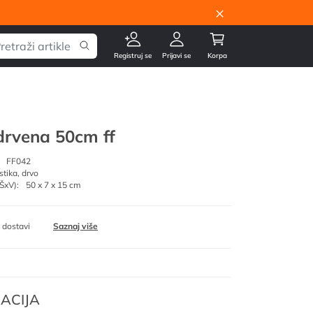
×
Registruj se
Prijavi se
Korpa
drvena 50cm ff
FF042
stika, drvo
ŠxV):
50 x 7 x 15 cm
 dostavi
Saznaj više
ACIJA