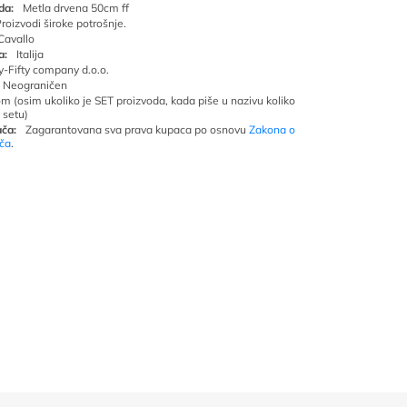
da:
Metla drvena 50cm ff
roizvodi široke potrošnje.
Cavallo
a:
Italija
ty-Fifty company d.o.o.
Neograničen
om (osim ukoliko je SET proizvoda, kada piše u nazivu koliko
 setu)
ča:
Zagarantovana sva prava kupaca po osnovu
Zakona o
ača
.