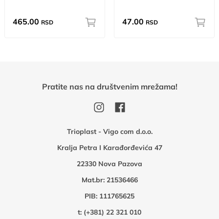
465.00
47.00
RSD
RSD
Pratite nas na društvenim mrežama!
Trioplast - Vigo com d.o.o.
Kralja Petra I Karađorđevića 47
22330 Nova Pazova
Mat.br: 21536466
PIB: 111765625
t:
(+381) 22 321 010