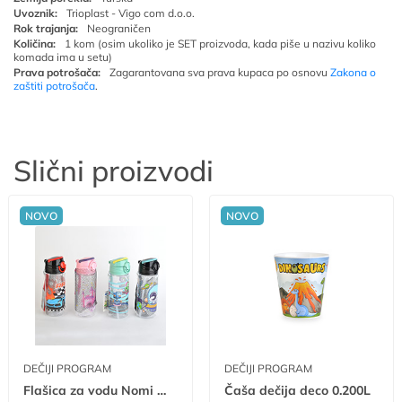
Uvoznik:
Trioplast - Vigo com d.o.o.
Rok trajanja:
Neograničen
Količina:
1 kom (osim ukoliko je SET proizvoda, kada piše u nazivu koliko
komada ima u setu)
Prava potrošača:
Zagarantovana sva prava kupaca po osnovu
Zakona o
zaštiti potrošača
.
Slični proizvodi
NOVO
NOVO
DEČIJI PROGRAM
DEČIJI PROGRAM
Flašica za vodu Nomi 500ml tp tr
Čaša dečija deco 0.200L