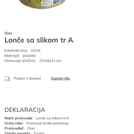
Ozer
Lonče sa slikom tr A
Kataloški broj:
m016
Materijal:
plastika
Dimenzije (DxŠxV):
27x16x12 cm
Podaci o dostavi
Saznaj više
DEKLARACIJA
Naziv proizvoda:
Lonče sa slikom tr A
Vrsta robe:
Proizvodi široke potrošnje.
Proizvođač:
Ozer
Zemlja porekla:
Turska