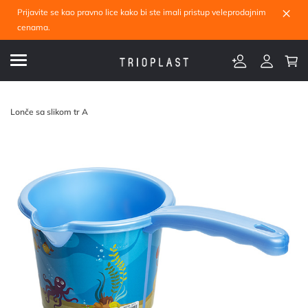
×
Prijavite se kao pravno lice kako bi ste imali pristup veleprodajnim
cenama.
Lonče sa slikom tr A