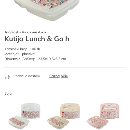
Trioplast - Vigo com d.o.o.
Kutija Lunch & Go h
Kataloški broj:
1063h
Materijal:
plastika
Dimenzije (DxŠxV):
23,5x19,5x5,5 cm
Podaci o dostavi
Saznaj više
Boja: