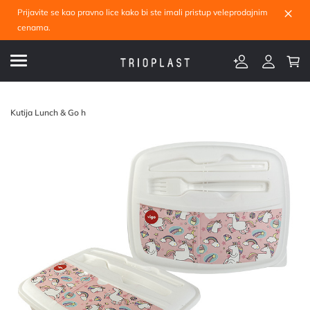
×
Prijavite se kao pravno lice kako bi ste imali pristup veleprodajnim
cenama.
Kutija Lunch & Go h