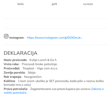
bela
pelt
sv.roza
Instagram
:
https://www.instagram.com/p/DOtOeuti...
DEKLARACIJA
Naziv proizvoda:
Kutija Lunch & Go h
Vrsta robe:
Proizvodi široke potrošnje.
Proizvođač:
Trioplast - Vigo com d.o.o.
Zemlja porekla:
Srbija
Rok trajanja:
Neograničen
Količina:
1 kom (osim ukoliko je SET proizvoda, kada piše u nazivu koliko
komada ima u setu)
Prava potrošača:
Zagarantovana sva prava kupaca po osnovu
Zakona o
zaštiti potrošača
.