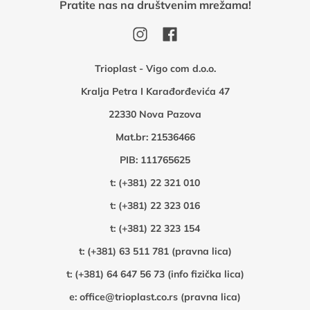
Pratite nas na društvenim mrežama!
Trioplast - Vigo com d.o.o.
Kralja Petra I Karađorđevića 47
22330 Nova Pazova
Mat.br: 21536466
PIB: 111765625
t:
(+381) 22 321 010
t:
(+381) 22 323 016
t:
(+381) 22 323 154
t:
(+381) 63 511 781 (pravna lica)
t:
(+381) 64 647 56 73 (info fizička lica)
e:
office@trioplast.co.rs (pravna lica)