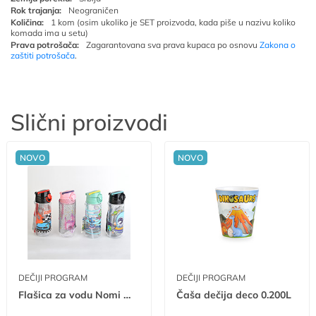
Rok trajanja:
Neograničen
Količina:
1 kom (osim ukoliko je SET proizvoda, kada piše u nazivu koliko
komada ima u setu)
Prava potrošača:
Zagarantovana sva prava kupaca po osnovu
Zakona o
zaštiti potrošača
.
Slični proizvodi
NOVO
NOVO
DEČIJI PROGRAM
DEČIJI PROGRAM
Flašica za vodu Nomi 500ml tp tr
Čaša dečija deco 0.200L