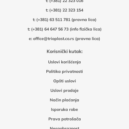
t:
(+381) 22 323 016
t:
(+381) 22 323 154
t:
(+381) 63 511 781 (pravna lica)
t:
(+381) 64 647 56 73 (info fizička lica)
e:
office@trioplast.co.rs (pravna lica)
Korisnički kutak:
Uslovi korišćenja
Politika privatnosti
Opšti uslovi
Uslovi prodaje
Način plaćanja
Isporuka robe
Prava potrošača
Nesaobraznost