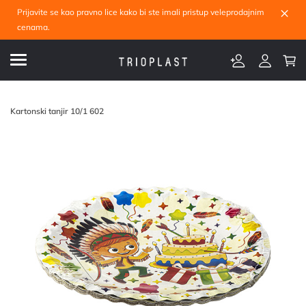
×
Prijavite se kao pravno lice kako bi ste imali pristup veleprodajnim
cenama.
Kartonski tanjir 10/1 602