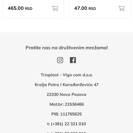
465.00
47.00
RSD
RSD
Pratite nas na društvenim mrežama!
Trioplast - Vigo com d.o.o.
Kralja Petra I Karađorđevića 47
22330 Nova Pazova
Mat.br: 21536466
PIB: 111765625
t:
(+381) 22 321 010