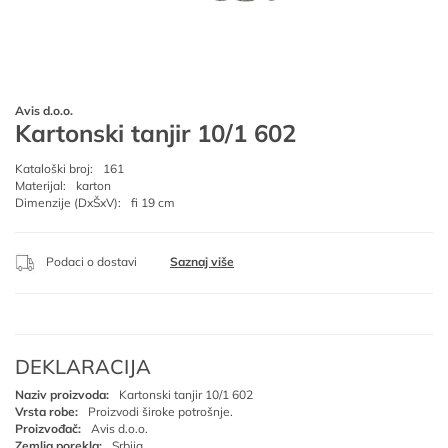
Avis d.o.o.
Kartonski tanjir 10/1 602
Kataloški broj:
161
Materijal:
karton
Dimenzije (DxŠxV):
fi 19 cm
Podaci o dostavi
Saznaj više
DEKLARACIJA
Naziv proizvoda:
Kartonski tanjir 10/1 602
Vrsta robe:
Proizvodi široke potrošnje.
Proizvođač:
Avis d.o.o.
Zemlja porekla:
Srbija