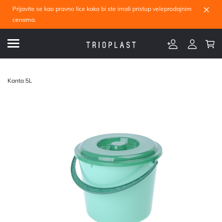
×
Prijavite se kao pravno lice kako bi ste imali pristup veleprodajnim
cenama.
Kanta 5L