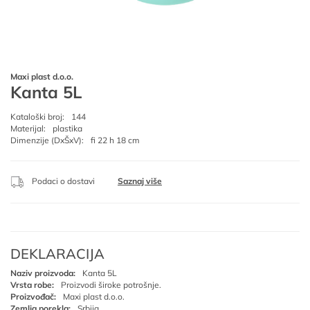
Maxi plast d.o.o.
Kanta 5L
Kataloški broj:
144
Materijal:
plastika
Dimenzije (DxŠxV):
fi 22 h 18 cm
Podaci o dostavi
Saznaj više
DEKLARACIJA
Naziv proizvoda:
Kanta 5L
Vrsta robe:
Proizvodi široke potrošnje.
Proizvođač:
Maxi plast d.o.o.
Zemlja porekla:
Srbija