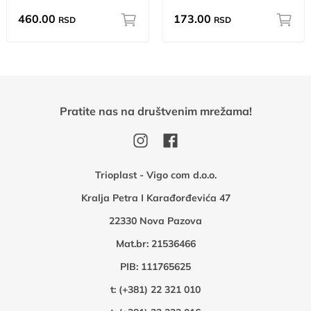
460.00
173.00
RSD
RSD
Pratite nas na društvenim mrežama!
Trioplast - Vigo com d.o.o.
Kralja Petra I Karađorđevića 47
22330 Nova Pazova
Mat.br: 21536466
PIB: 111765625
t:
(+381) 22 321 010