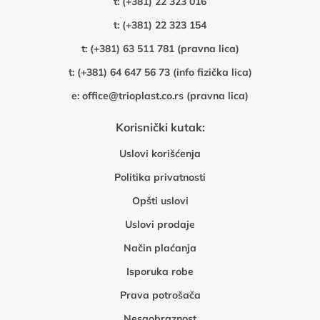
t:
(+381) 22 323 016
t:
(+381) 22 323 154
t:
(+381) 63 511 781 (pravna lica)
t:
(+381) 64 647 56 73 (info fizička lica)
e:
office@trioplast.co.rs (pravna lica)
Korisnički kutak:
Uslovi korišćenja
Politika privatnosti
Opšti uslovi
Uslovi prodaje
Način plaćanja
Isporuka robe
Prava potrošača
Nesaobraznost