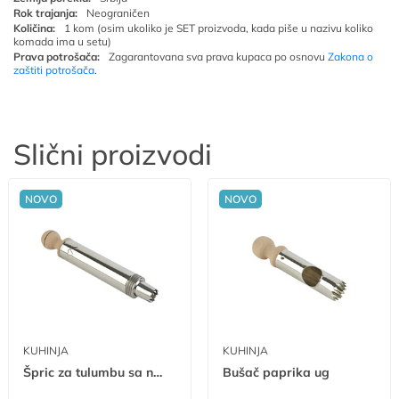
Rok trajanja:
Neograničen
Količina:
1 kom (osim ukoliko je SET proizvoda, kada piše u nazivu koliko
komada ima u setu)
Prava potrošača:
Zagarantovana sva prava kupaca po osnovu
Zakona o
zaštiti potrošača
.
Slični proizvodi
NOVO
NOVO
KUHINJA
KUHINJA
Špric za tulumbu sa nastavkom ug
Bušač paprika ug