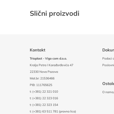
Slični proizvodi
Kontakt
Doku
Trioplast - Vigo com d.o.o.
Podaci o
Kralja Petra I Karađorđevića 47
Poslovni
22330 Nova Pazova
Mat.br: 21536466
Ostale
PIB: 111765625
t:
(+381) 22 321 010
O nama, 
t:
(+381) 22 323 016
t:
(+381) 22 323 154
t:
(+381) 63 511 781 (pravna lica)