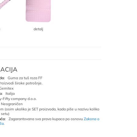
a
detalj
ACIJA
da:
Guma za tuš roza FF
roizvodi široke potrošnje.
Gemitex
a:
Italija
ty-Fifty company d.o.o.
Neograničen
om (osim ukoliko je SET proizvoda, kada piše u nazivu koliko
 setu)
ča:
Zagarantovana sva prava kupaca po osnovu
Zakona o
ača
.