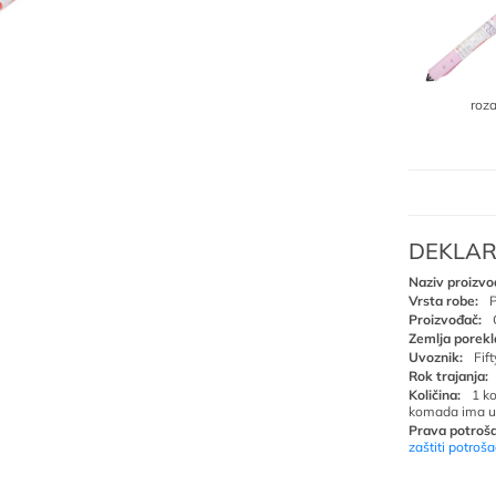
roz
DEKLAR
Naziv proizvo
Vrsta robe:
P
Proizvođač:
Zemlja porekl
Uvoznik:
Fif
Rok trajanja:
Količina:
1 k
komada ima u
Prava potroša
zaštiti potroš