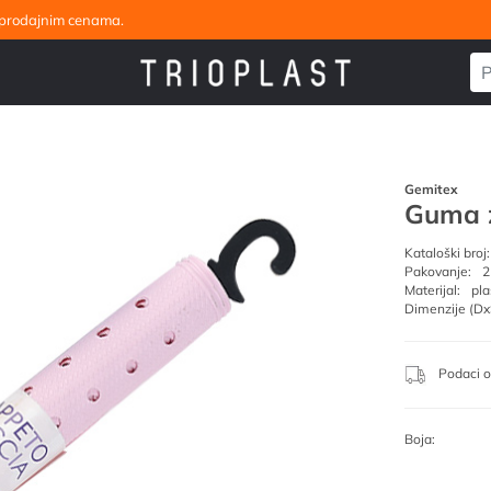
eleprodajnim cenama.
Gemitex
Guma z
Kataloški broj:
Pakovanje:
2
Materijal:
pla
Dimenzije (Dx
Podaci o
Boja: