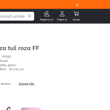
×
Registruj se
Prijavi se
Korpa
a tuš roza FF
FF033
5 kom
stika, guma
ŠxV):
51 x 51 cm
 dostavi
Saznaj više