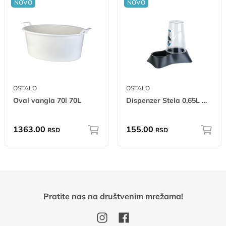
NOVO
NOVO
OSTALO
OSTALO
Oval vangla 70l 70L
Dispenzer Stela 0,65L W
1363.00
155.00
RSD
RSD
Pratite nas na društvenim mrežama!