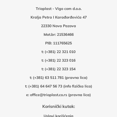
Trioplast - Vigo com d.o.o.
Kralja Petra I Karađorđevića 47
22330 Nova Pazova
Mat.br: 21536466
PIB: 111765625
t:
(+381) 22 321 010
t:
(+381) 22 323 016
t:
(+381) 22 323 154
t:
(+381) 63 511 781 (pravna lica)
t:
(+381) 64 647 56 73 (info fizička lica)
e:
office@trioplast.co.rs (pravna lica)
Korisnički kutak:
Uslovi korišćenja