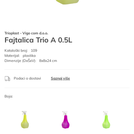
Trioplast - Vigo com d.o.o.
Fajtalica Trio A 0.5L
Kataloški broj:
109
Materijal:
plastika
Dimenzije (DxŠxV):
8x8x24 cm
Podaci o dostavi
Saznaj više
Boja: