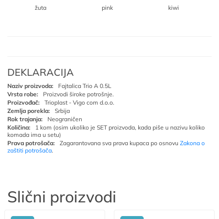
žuta
pink
kiwi
DEKLARACIJA
Naziv proizvoda:
Fajtalica Trio A 0.5L
Vrsta robe:
Proizvodi široke potrošnje.
Proizvođač:
Trioplast - Vigo com d.o.o.
Zemlja porekla:
Srbija
Rok trajanja:
Neograničen
Količina:
1 kom (osim ukoliko je SET proizvoda, kada piše u nazivu koliko
komada ima u setu)
Prava potrošača:
Zagarantovana sva prava kupaca po osnovu
Zakona o
zaštiti potrošača
.
Slični proizvodi