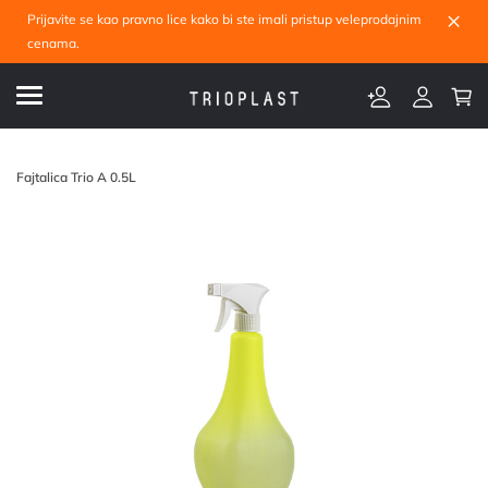
×
Prijavite se kao pravno lice kako bi ste imali pristup veleprodajnim
cenama.
Fajtalica Trio A 0.5L