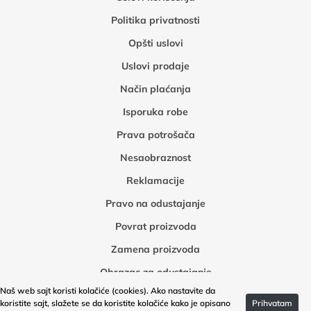
Politika privatnosti
Opšti uslovi
Uslovi prodaje
Način plaćanja
Isporuka robe
Prava potrošača
Nesaobraznost
Reklamacije
Pravo na odustajanje
Povrat proizvoda
Zamena proizvoda
Obrazac za odustajanje
Naš web sajt koristi kolačiće (cookies). Ako nastavite da
Obrazac za povrat robe
koristite sajt, slažete se da koristite kolačiće kako je opisano
Prihvatam