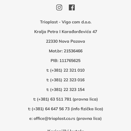
Trioplast - Vigo com d.o.o.
Kralja Petra I Karađorđevića 47
22330 Nova Pazova
Mat.br: 21536466
PIB: 111765625
t:
(+381) 22 321 010
t:
(+381) 22 323 016
t:
(+381) 22 323 154
t:
(+381) 63 511 781 (pravna lica)
t:
(+381) 64 647 56 73 (info fizička lica)
e:
office@trioplast.co.rs (pravna lica)