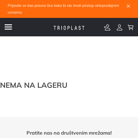
×
Prijavite se kao pravno lice kako bi ste imali pristup veleprodajnim
cenama.
NEMA NA LAGERU
Pratite nas na društvenim mrežama!