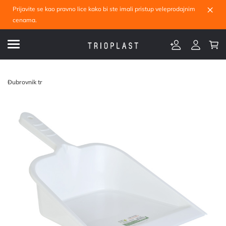
×
Prijavite se kao pravno lice kako bi ste imali pristup veleprodajnim
cenama.
Đubrovnik tr