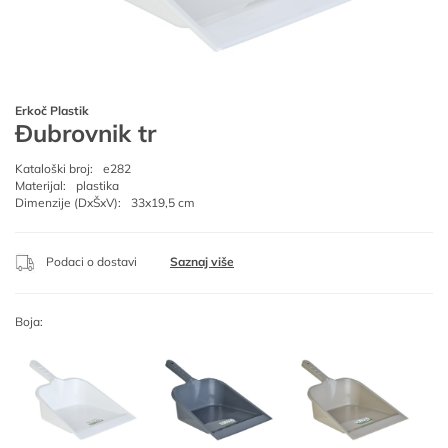
Erkoč Plastik
Đubrovnik tr
Kataloški broj:
e282
Materijal:
plastika
Dimenzije (DxŠxV):
33x19,5 cm
Podaci o dostavi
Saznaj više
Boja: