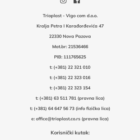
Trioplast - Vigo com d.o.o.
Kralja Petra I Karađorđevića 47
22330 Nova Pazova
Mat.br: 21536466
PIB: 111765625
t:
(+381) 22 321 010
t:
(+381) 22 323 016
t:
(+381) 22 323 154
t:
(+381) 63 511 781 (pravna lica)
t:
(+381) 64 647 56 73 (info fizička lica)
e:
office@trioplast.co.rs (pravna lica)
Korisnički kutak: