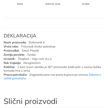
bela
tamno siva
moka
DEKLARACIJA
Naziv proizvoda:
Đubrovnik tr
Vrsta robe:
Proizvodi široke potrošnje.
Proizvođač:
Erkoč Plastik
Zemlja porekla:
Turska
Uvoznik:
Trioplast - Vigo com d.o.o.
Rok trajanja:
Neograničen
Količina:
1 kom (osim ukoliko je SET proizvoda, kada piše u nazivu koliko
komada ima u setu)
Prava potrošača:
Zagarantovana sva prava kupaca po osnovu
Zakona o
zaštiti potrošača
.
Slični proizvodi