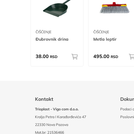
ČIŠĆENJE
ČIŠĆENJE
Đubrovnik drina
Metla leptir
38.00
495.00
RSD
RSD
Kontakt
Doku
Trioplast - Vigo com d.o.o.
Podaci o
Kralja Petra I Karađorđevića 47
Poslovni
22330 Nova Pazova
Mat.br: 21536466