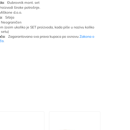
da:
Đubrovnik mont. set
roizvodi široke potrošnje.
Miškone d.o.o.
a:
Srbija
Neograničen
om (osim ukoliko je SET proizvoda, kada piše u nazivu koliko
 setu)
ča:
Zagarantovana sva prava kupaca po osnovu
Zakona o
ača
.