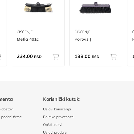
ČIŠĆENJE
ČIŠĆENJE
Metla 401c
Portviš J
234.00
138.00
RSD
RSD
menta
Korisnički kutak:
 dostavi
Uslovi korišćenja
 podaci firme
Politika privatnosti
Opšti uslovi
Uslovi prodaje