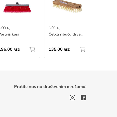
ČIŠĆENJE
ČIŠĆENJE
Portviš kosi
Četka ribaća drvena eko
196.00
135.00
RSD
RSD
Pratite nas na društvenim mrežama!