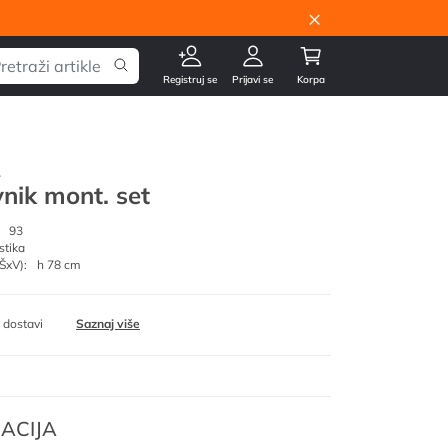
×
Registruj se
Prijavi se
Korpa
.
nik mont. set
93
stika
ŠxV):
h 78 cm
 dostavi
Saznaj više
ACIJA