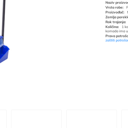
Naziv proizvo
Vrsta robe:
P
Proizvođač:
Zemlja porekl
Rok trajanja:
Količina:
1 k
komada ima u
Prava potroša
zaštiti potroš