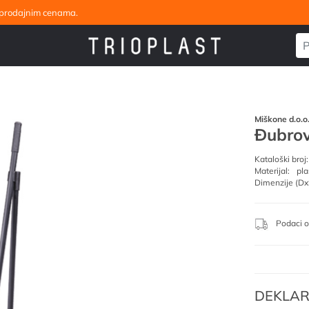
eleprodajnim cenama.
Miškone d.o.o
Đubrov
Kataloški broj:
Materijal:
pla
Dimenzije (Dx
Podaci o
DEKLAR