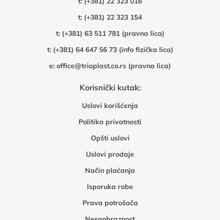
t:
(+381) 22 323 016
t:
(+381) 22 323 154
t:
(+381) 63 511 781 (pravna lica)
t:
(+381) 64 647 56 73 (info fizička lica)
e:
office@trioplast.co.rs (pravna lica)
Korisnički kutak:
Uslovi korišćenja
Politika privatnosti
Opšti uslovi
Uslovi prodaje
Način plaćanja
Isporuka robe
Prava potrošača
Nesaobraznost