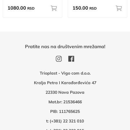
1080.00
150.00
RSD
RSD
Pratite nas na društvenim mrežama!
Trioplast - Vigo com d.o.o.
Kralja Petra I Karađorđevića 47
22330 Nova Pazova
Mat.br: 21536466
PIB: 111765625
t:
(+381) 22 321 010