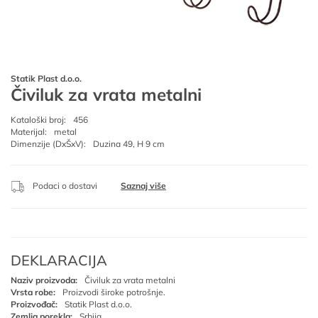
Statik Plast d.o.o.
Čiviluk za vrata metalni
Kataloški broj:
456
Materijal:
metal
Dimenzije (DxŠxV):
Duzina 49, H 9 cm
Podaci o dostavi
Saznaj više
DEKLARACIJA
Naziv proizvoda:
Čiviluk za vrata metalni
Vrsta robe:
Proizvodi široke potrošnje.
Proizvođač:
Statik Plast d.o.o.
Zemlja porekla:
Srbija