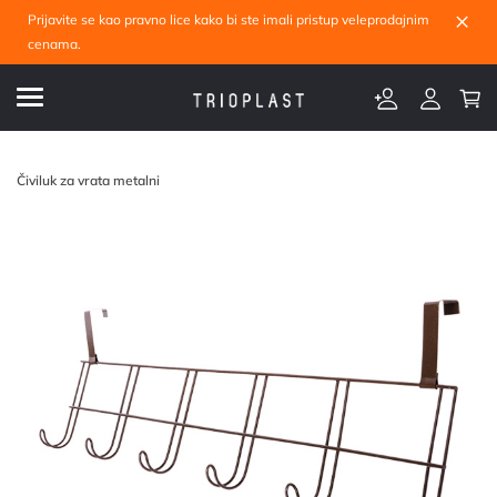
×
Prijavite se kao pravno lice kako bi ste imali pristup veleprodajnim
cenama.
Čiviluk za vrata metalni