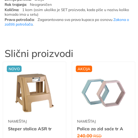
Rok trajanja:
Neograničen
Količina:
1 kom (osim ukoliko je SET proizvoda, kada piše u nazivu koliko
komada ima u setu)
Prava potrošača:
Zagarantovana sva prava kupaca po osnovu
Zakona o
zaštiti potrošača
.
Slični proizvodi
NOVO
AKCIJA
NAMEŠTAJ
NAMEŠTAJ
Steper stolica ASR tr
Polica za zid saće tr A
240.00
RSD