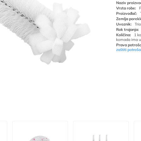
Naziv proizvo
Vrsta robe:
P
Proizvođač:
Zemlja porekl
Uvoznik:
Tri
Rok trajanja:
Količina:
1 k
komada ima u
Prava potroša
zaštiti potroš