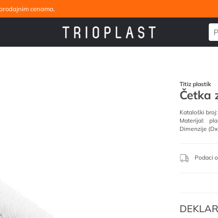
eleprodajnim cenama.
Titiz plastik
Četka z
Kataloški broj:
Materijal:
pla
Dimenzije (Dx
Podaci o
DEKLAR