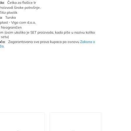
da:
Četka za flašice tr
roizvodi široke potrošnje.
Titiz plastik
a:
Turska
oplast - Vigo com d.o.o.
Neograničen
om (osim ukoliko je SET proizvoda, kada piše u nazivu koliko
 setu)
ča:
Zagarantovana sva prava kupaca po osnovu
Zakona o
ača
.