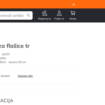
×
Registruj se
Prijavi se
Korpa
a flašice tr
tp152
stika
ŠxV):
duzina 29 cm
 dostavi
Saznaj više
ACIJA