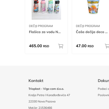
DEČIJI PROGRAM
DEČIJI PROGRAM
Flašica za vodu Nomi 500ml tp tr
Čaša dečija deco 0.200L
465.00
47.00
RSD
RSD
Kontakt
Doku
Trioplast - Vigo com d.o.o.
Podaci o
Kralja Petra I Karađorđevića 47
Poslovni
22330 Nova Pazova
Mat.br: 21536466