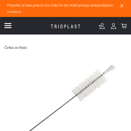
×
Prijavite se kao pravno lice kako bi ste imali pristup veleprodajnim
cenama.
Četka za flaše