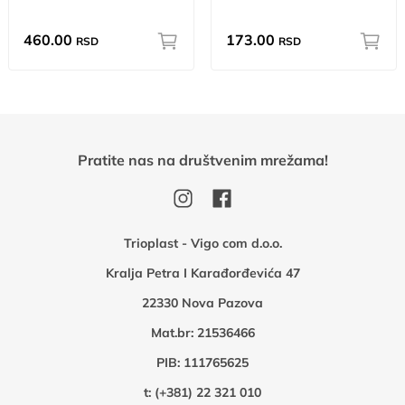
460.00
173.00
RSD
RSD
Pratite nas na društvenim mrežama!
Trioplast - Vigo com d.o.o.
Kralja Petra I Karađorđevića 47
22330 Nova Pazova
Mat.br: 21536466
PIB: 111765625
t:
(+381) 22 321 010