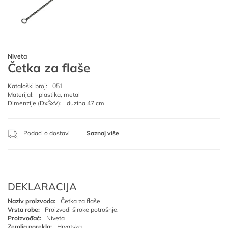
Niveta
Četka za flaše
Kataloški broj:
051
Materijal:
plastika, metal
Dimenzije (DxŠxV):
duzina 47 cm
Podaci o dostavi
Saznaj više
DEKLARACIJA
Naziv proizvoda:
Četka za flaše
Vrsta robe:
Proizvodi široke potrošnje.
Proizvođač:
Niveta
Zemlja porekla:
Hrvatska