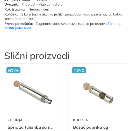
Uvoznik:
Trioplast - Vigo com d.o.o.
Rok trajanja:
Neograničen
Količina:
1 kom (osim ukoliko je SET proizvoda, kada piše u nazivu koliko
komada ima u setu)
Prava potrošača:
Zagarantovana sva prava kupaca po osnovu
Zakona o
zaštiti potrošača
.
Slični proizvodi
NOVO
NOVO
KUHINJA
KUHINJA
Špric za tulumbu sa nastavkom ug
Bušač paprika ug