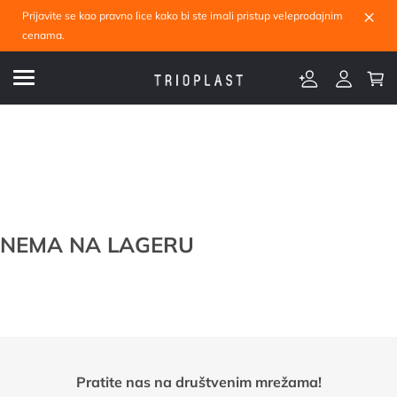
×
Prijavite se kao pravno lice kako bi ste imali pristup veleprodajnim
cenama.
NEMA NA LAGERU
Pratite nas na društvenim mrežama!