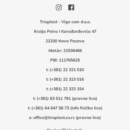
Trioplast - Vigo com d.o.o.
Kralja Petra I Karađorđevića 47
22330 Nova Pazova
Mat.br: 21536466
PIB: 111765625
t:
(+381) 22 321 010
t:
(+381) 22 323 016
t:
(+381) 22 323 154
t:
(+381) 63 511 781 (pravna lica)
t:
(+381) 64 647 56 73 (info fizička lica)
e:
office@trioplast.co.rs (pravna lica)