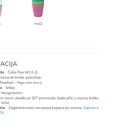
1
mix2
ACIJA
da:
Čaša Fluo 6/1 0.2L
roizvodi široke potrošnje.
Trioplast - Vigo com d.o.o.
a:
Srbija
Neograničen
om (osim ukoliko je SET proizvoda, kada piše u nazivu koliko
 setu)
ča:
Zagarantovana sva prava kupaca po osnovu
Zakona o
ača
.