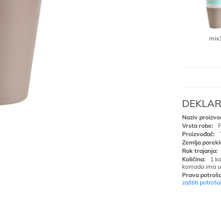
mix
DEKLAR
Naziv proizvo
Vrsta robe:
P
Proizvođač:
Zemlja porekl
Rok trajanja:
Količina:
1 k
komada ima u
Prava potroša
zaštiti potroš