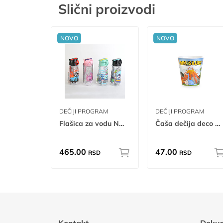
Slični proizvodi
NOVO
NOVO
DEČIJI PROGRAM
DEČIJI PROGRAM
Flašica za vodu Nomi 500ml tp tr
Čaša dečija deco 0.200L
465.00
47.00
RSD
RSD