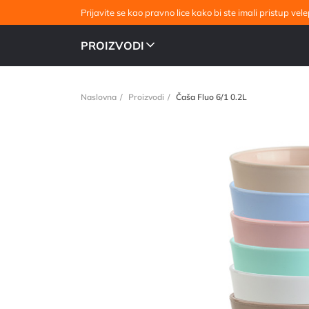
Prijavite se kao pravno lice kako bi ste imali pristup v
PROIZVODI
Naslovna
Proizvodi
Čaša Fluo 6/1 0.2L