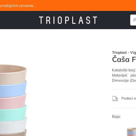
eleprodajnim cenama.
Trioplast - Vi
Čaša F
Kataloški broj:
Materijal:
pla
Dimenzije (Dx
Podaci o
Boja: