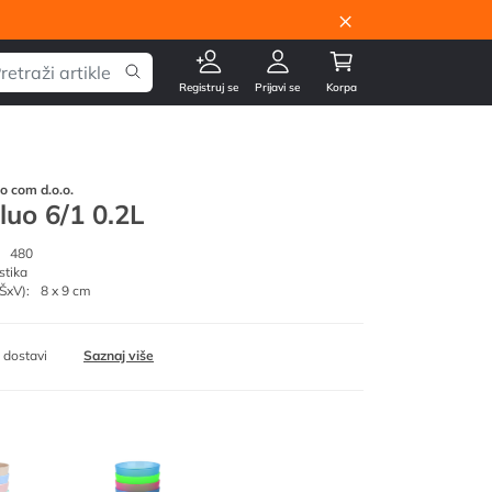
×
Registruj se
Prijavi se
Korpa
go com d.o.o.
luo 6/1 0.2L
480
stika
ŠxV):
8 x 9 cm
 dostavi
Saznaj više