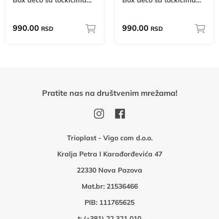
Box deco sa točkićima - Princess 50L A 50L
Box deco sa točkićima - Chic A 50L
990.00
990.00
RSD
RSD
Pratite nas na društvenim mrežama!
Trioplast - Vigo com d.o.o.
Kralja Petra I Karađorđevića 47
22330 Nova Pazova
Mat.br: 21536466
PIB: 111765625
t:
(+381) 22 321 010