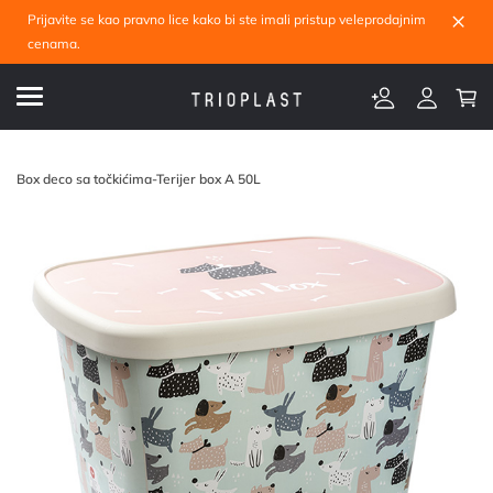
×
Prijavite se kao pravno lice kako bi ste imali pristup veleprodajnim
cenama.
Box deco sa točkićima-Terijer box A 50L