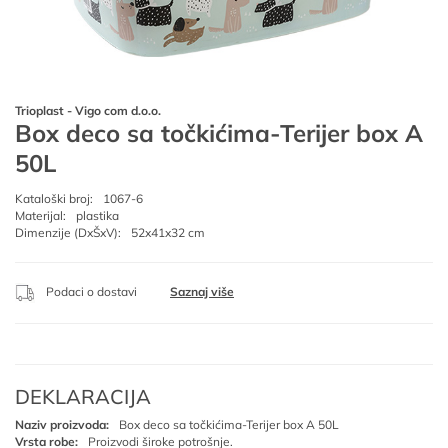
Trioplast - Vigo com d.o.o.
Box deco sa točkićima-Terijer box A
50L
Kataloški broj:
1067-6
Materijal:
plastika
Dimenzije (DxŠxV):
52x41x32 cm
Podaci o dostavi
Saznaj više
DEKLARACIJA
Naziv proizvoda:
Box deco sa točkićima-Terijer box A 50L
Vrsta robe:
Proizvodi široke potrošnje.