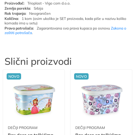
Proizvođač:
Trioplast - Vigo com d.o.o.
Zemlja porekla:
Srbija
Rok trajanja:
Neograničen
Količina:
1 kom (osim ukoliko je SET proizvoda, kada piše u nazivu koliko
komada ima u setu)
Prava potrošača:
Zagarantovana sva prava kupaca po osnovu
Zakona o
zaštiti potrošača
.
Slični proizvodi
NOVO
NOVO
DEČIJI PROGRAM
DEČIJI PROGRAM