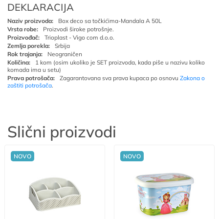
DEKLARACIJA
Naziv proizvoda:
Box deco sa točkićima-Mandala A 50L
Vrsta robe:
Proizvodi široke potrošnje.
Proizvođač:
Trioplast - Vigo com d.o.o.
Zemlja porekla:
Srbija
Rok trajanja:
Neograničen
Količina:
1 kom (osim ukoliko je SET proizvoda, kada piše u nazivu koliko
komada ima u setu)
Prava potrošača:
Zagarantovana sva prava kupaca po osnovu
Zakona o
zaštiti potrošača
.
Slični proizvodi
NOVO
NOVO