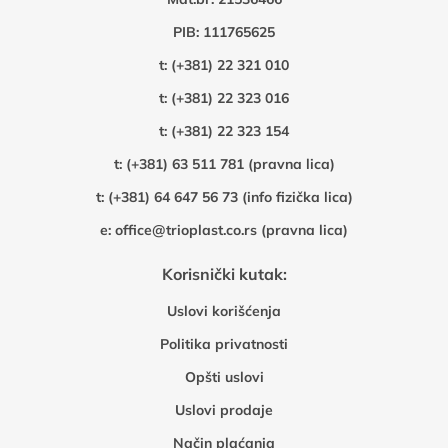
PIB: 111765625
t:
(+381) 22 321 010
t:
(+381) 22 323 016
t:
(+381) 22 323 154
t:
(+381) 63 511 781 (pravna lica)
t:
(+381) 64 647 56 73 (info fizička lica)
e:
office@trioplast.co.rs (pravna lica)
Korisnički kutak:
Uslovi korišćenja
Politika privatnosti
Opšti uslovi
Uslovi prodaje
Način plaćanja