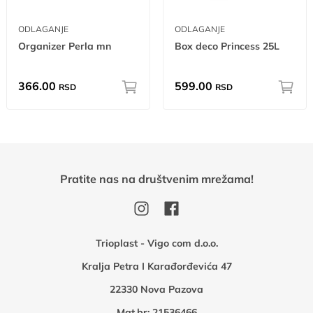
ODLAGANJE
ODLAGANJE
Organizer Perla mn
Box deco Princess 25L
366.00
599.00
RSD
RSD
Pratite nas na društvenim mrežama!
Trioplast - Vigo com d.o.o.
Kralja Petra I Karađorđevića 47
22330 Nova Pazova
Mat.br: 21536466