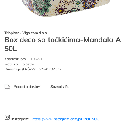
Trioplast - Vigo com d.o.o.
Box deco sa točkićima-Mandala A
50L
Kataloški broj:
1067-1
Materijal:
plastika
Dimenzije (DxŠxV):
52x41x32 cm
Podaci o dostavi
Saznaj više
Instagram
:
https://www.instagram.com/p/DP6lPNQC...