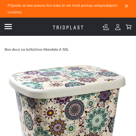
×
Prijavite se kao pravno lice kako bi ste imali pristup veleprodajnim
cenama.
Box deco sa točkićima-Mandala A 50L