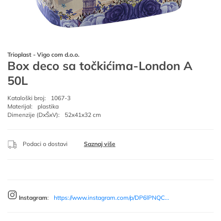
Trioplast - Vigo com d.o.o.
Box deco sa točkićima-London A
50L
Kataloški broj:
1067-3
Materijal:
plastika
Dimenzije (DxŠxV):
52x41x32 cm
Podaci o dostavi
Saznaj više
Instagram
:
https://www.instagram.com/p/DP6lPNQC...