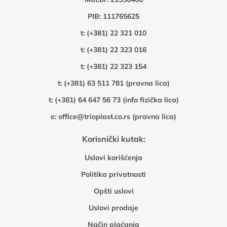
PIB: 111765625
t:
(+381) 22 321 010
t:
(+381) 22 323 016
t:
(+381) 22 323 154
t:
(+381) 63 511 781 (pravna lica)
t:
(+381) 64 647 56 73 (info fizička lica)
e:
office@trioplast.co.rs (pravna lica)
Korisnički kutak:
Uslovi korišćenja
Politika privatnosti
Opšti uslovi
Uslovi prodaje
Način plaćanja