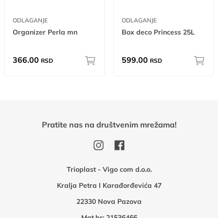
ODLAGANJE
ODLAGANJE
Organizer Perla mn
Box deco Princess 25L
366.00
599.00
RSD
RSD
Pratite nas na društvenim mrežama!
Trioplast - Vigo com d.o.o.
Kralja Petra I Karađorđevića 47
22330 Nova Pazova
Mat.br: 21536466