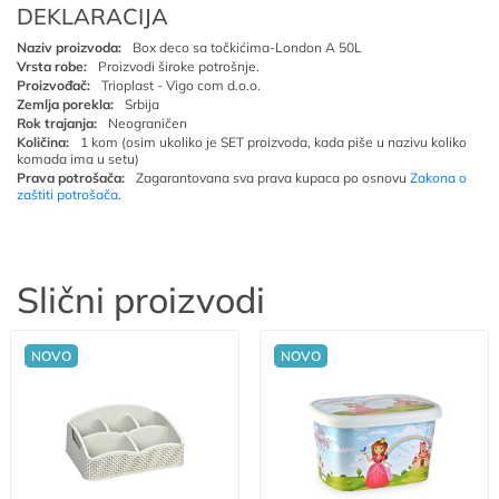
DEKLARACIJA
Naziv proizvoda:
Box deco sa točkićima-London A 50L
Vrsta robe:
Proizvodi široke potrošnje.
Proizvođač:
Trioplast - Vigo com d.o.o.
Zemlja porekla:
Srbija
Rok trajanja:
Neograničen
Količina:
1 kom (osim ukoliko je SET proizvoda, kada piše u nazivu koliko
komada ima u setu)
Prava potrošača:
Zagarantovana sva prava kupaca po osnovu
Zakona o
zaštiti potrošača
.
Slični proizvodi
NOVO
NOVO