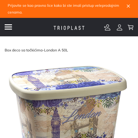
×
Prijavite se kao pravno lice kako bi ste imali pristup veleprodajnim
cenama.
Box deco sa točkićima-London A 50L