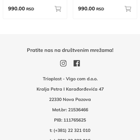
990.00
990.00
RSD
RSD
Pratite nas na društvenim mrežama!
Trioplast - Vigo com d.o.o.
Kralja Petra I Karađorđevića 47
22330 Nova Pazova
Mat.br: 21536466
PIB: 111765625
t:
(+381) 22 321 010