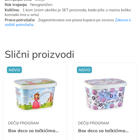
Rok trajanja:
Neograničen
Količina:
1 kom (osim ukoliko je SET proizvoda, kada piše u nazivu koliko
komada ima u setu)
Prava potrošača:
Zagarantovana sva prava kupaca po osnovu
Zakona o
zaštiti potrošača
.
Slični proizvodi
NOVO
NOVO
DEČIJI PROGRAM
DEČIJI PROGRAM
Box deco sa točkićima - Princess 50L A 50L
Box deco sa točkićima - Chic A 50L