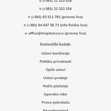
t:
(+381) 22 323 016
t:
(+381) 22 323 154
t:
(+381) 63 511 781 (pravna lica)
t:
(+381) 64 647 56 73 (info fizička lica)
e:
office@trioplast.co.rs (pravna lica)
Korisnički kutak:
Uslovi korišćenja
Politika privatnosti
Opšti uslovi
Uslovi prodaje
Način plaćanja
Isporuka robe
Prava potrošača
Nesaobraznost