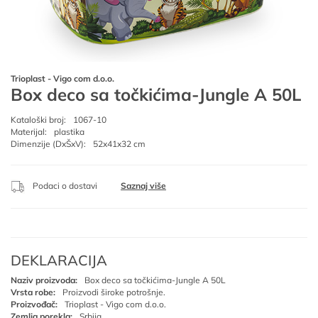
Trioplast - Vigo com d.o.o.
Box deco sa točkićima-Jungle A 50L
Kataloški broj:
1067-10
Materijal:
plastika
Dimenzije (DxŠxV):
52x41x32 cm
Podaci o dostavi
Saznaj više
DEKLARACIJA
Naziv proizvoda:
Box deco sa točkićima-Jungle A 50L
Vrsta robe:
Proizvodi široke potrošnje.
Proizvođač:
Trioplast - Vigo com d.o.o.
Zemlja porekla:
Srbija