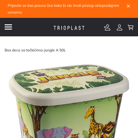
×
Prijavite se kao pravno lice kako bi ste imali pristup veleprodajnim
cenama.
Box deco sa točkićima-Jungle A 50L