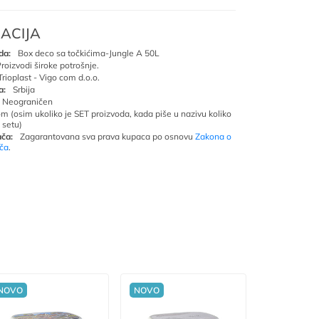
ACIJA
da:
Box deco sa točkićima-Jungle A 50L
roizvodi široke potrošnje.
Trioplast - Vigo com d.o.o.
a:
Srbija
Neograničen
om (osim ukoliko je SET proizvoda, kada piše u nazivu koliko
 setu)
ča:
Zagarantovana sva prava kupaca po osnovu
Zakona o
ača
.
NOVO
NOVO