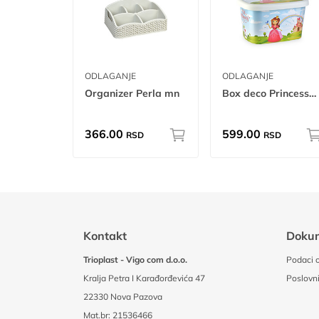
ODLAGANJE
ODLAGANJE
Organizer Perla mn
Box deco Princess 25L
366.00
599.00
RSD
RSD
Kontakt
Doku
Trioplast - Vigo com d.o.o.
Podaci o
Kralja Petra I Karađorđevića 47
Poslovni
22330 Nova Pazova
Mat.br: 21536466