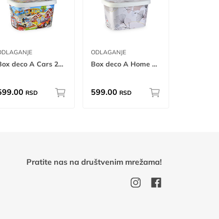
ODLAGANJE
ODLAGANJE
Box deco A Cars 25L
Box deco A Home Sweet Home 25L
599.00
599.00
RSD
RSD
Pratite nas na društvenim mrežama!