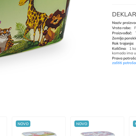
DEKLAR
Naziv proizvo
Vrsta robe:
P
Proizvođač:
Zemlja porekl
Rok trajanja:
Količina:
1 k
komada ima u
Prava potroša
zaštiti potroš
NOVO
NOVO