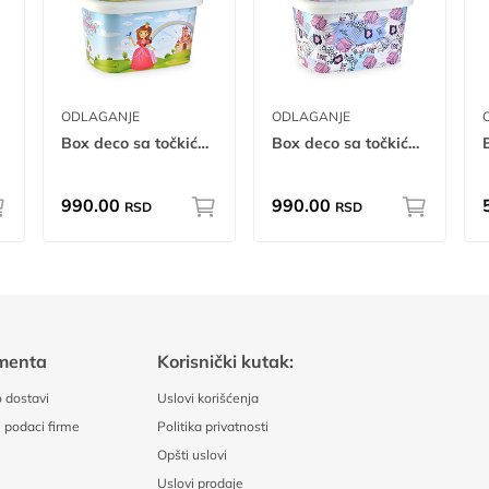
ODLAGANJE
ODLAGANJE
Box deco sa točkićima - Princess 50L A 50L
Box deco sa točkićima - Chic A 50L
990.00
990.00
RSD
RSD
menta
Korisnički kutak:
 dostavi
Uslovi korišćenja
 podaci firme
Politika privatnosti
Opšti uslovi
Uslovi prodaje