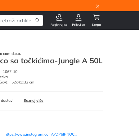
×
Registruj se
Prijavi se
Korpa
go com d.o.o.
co sa točkićima-Jungle A 50L
1067-10
stika
ŠxV):
52x41x32 cm
 dostavi
Saznaj više
m
:
https://www.instagram.com/p/DP6lPNQC...