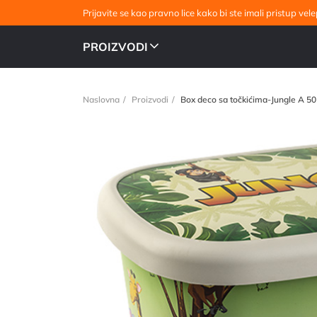
Prijavite se kao pravno lice kako bi ste imali pristup v
PROIZVODI
Naslovna
Proizvodi
Box deco sa točkićima-Jungle A 5