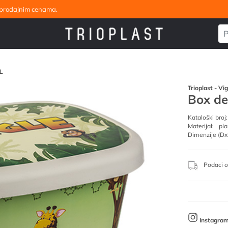
eleprodajnim cenama.
0L
Trioplast - Vi
Box de
Kataloški broj:
Materijal:
pla
Dimenzije (Dx
Podaci o
Instagra