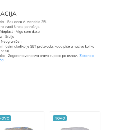
ACIJA
da:
Box deco A Mandala 25L
roizvodi široke potrošnje.
Trioplast - Vigo com d.o.o.
a:
Srbija
Neograničen
om (osim ukoliko je SET proizvoda, kada piše u nazivu koliko
 setu)
ča:
Zagarantovana sva prava kupaca po osnovu
Zakona o
ača
.
NOVO
NOVO