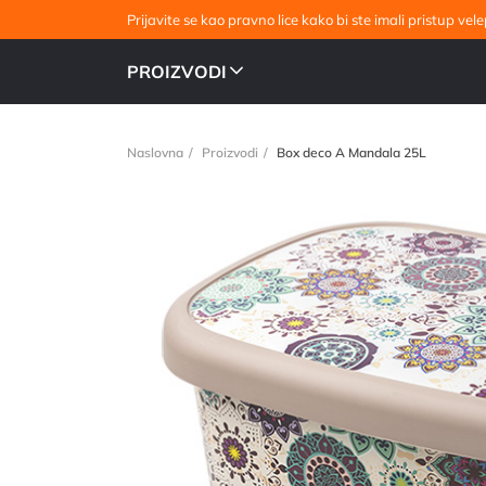
Prijavite se kao pravno lice kako bi ste imali pristup v
PROIZVODI
Naslovna
Proizvodi
Box deco A Mandala 25L