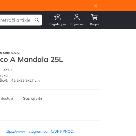
×
Registruj se
Prijavi se
Korpa
go com d.o.o.
co A Mandala 25L
822-1
stika
ŠxV):
45.5x33.5x27 cm
 dostavi
Saznaj više
m
:
https://www.instagram.com/p/DP6lPNQC...