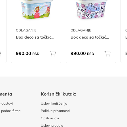
ODLAGANJE
ODLAGANJE
Box deco sa točkićima - Princess 50L A 50L
Box deco sa točkićima - Chic A 50L
990.00
990.00
RSD
RSD
menta
Korisnički kutak:
 dostavi
Uslovi korišćenja
 podaci firme
Politika privatnosti
Opšti uslovi
Uslovi prodaje