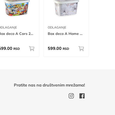
ODLAGANJE
ODLAGANJE
Box deco A Cars 25L
Box deco A Home Sweet Home 25L
599.00
599.00
RSD
RSD
Pratite nas na društvenim mrežama!