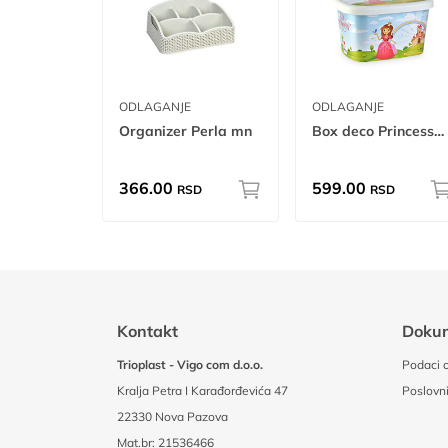
ODLAGANJE
ODLAGANJE
Organizer Perla mn
Box deco Princess 25L
366.00
599.00
RSD
RSD
Kontakt
Doku
Trioplast - Vigo com d.o.o.
Podaci o
Kralja Petra I Karađorđevića 47
Poslovni
22330 Nova Pazova
Mat.br: 21536466