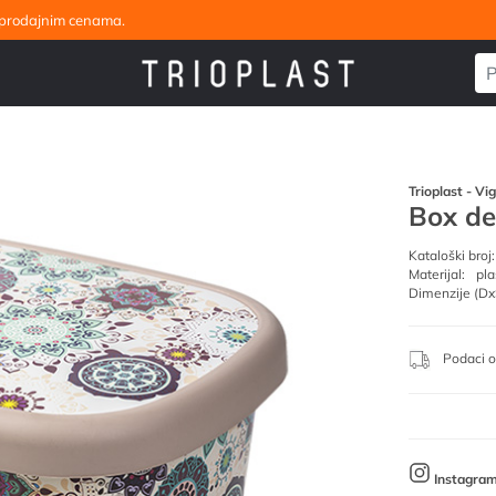
eleprodajnim cenama.
Trioplast - Vi
Box de
Kataloški broj:
Materijal:
pla
Dimenzije (Dx
Podaci o
Instagra