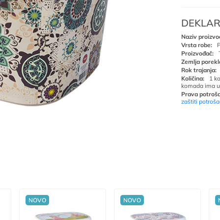
DEKLAR
Naziv proizvo
Vrsta robe:
P
Proizvođač:
Zemlja porekl
Rok trajanja:
Količina:
1 k
komada ima u
Prava potroša
zaštiti potroš
NOVO
NOVO