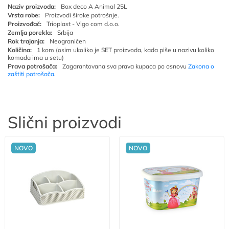
Naziv proizvoda:
Box deco A Animal 25L
Vrsta robe:
Proizvodi široke potrošnje.
Proizvođač:
Trioplast - Vigo com d.o.o.
Zemlja porekla:
Srbija
Rok trajanja:
Neograničen
Količina:
1 kom (osim ukoliko je SET proizvoda, kada piše u nazivu koliko
komada ima u setu)
Prava potrošača:
Zagarantovana sva prava kupaca po osnovu
Zakona o
zaštiti potrošača
.
Slični proizvodi
NOVO
NOVO