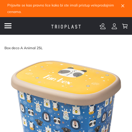
×
Prijavite se kao pravno lice kako bi ste imali pristup veleprodajnim
cenama.
Box deco A Animal 25L