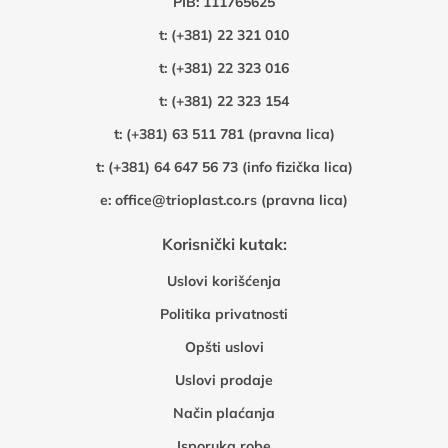
PIB: 111765625
t:
(+381) 22 321 010
t:
(+381) 22 323 016
t:
(+381) 22 323 154
t:
(+381) 63 511 781 (pravna lica)
t:
(+381) 64 647 56 73 (info fizička lica)
e:
office@trioplast.co.rs (pravna lica)
Korisnički kutak:
Uslovi korišćenja
Politika privatnosti
Opšti uslovi
Uslovi prodaje
Način plaćanja
Isporuka robe