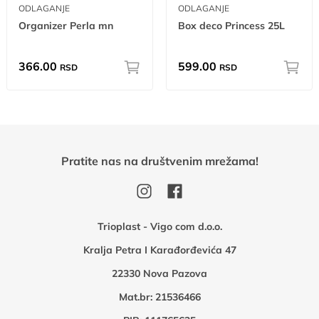
ODLAGANJE
ODLAGANJE
Organizer Perla mn
Box deco Princess 25L
366.00
599.00
RSD
RSD
Pratite nas na društvenim mrežama!
Trioplast - Vigo com d.o.o.
Kralja Petra I Karađorđevića 47
22330 Nova Pazova
Mat.br: 21536466