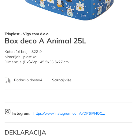
Trioplast - Vigo com d.o.o.
Box deco A Animal 25L
Kataloški broj:
822-9
Materijal:
plastika
Dimenzije (DxŠxV):
45.5x33.5x27 cm
Podaci o dostavi
Saznaj više
Instagram
:
https://www.instagram.com/p/DP6lPNQC...
DEKLARACIJA