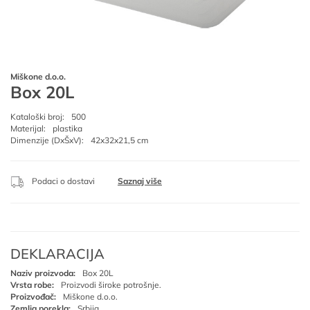
Miškone d.o.o.
Box 20L
Kataloški broj:
500
Materijal:
plastika
Dimenzije (DxŠxV):
42x32x21,5 cm
Podaci o dostavi
Saznaj više
DEKLARACIJA
Naziv proizvoda:
Box 20L
Vrsta robe:
Proizvodi široke potrošnje.
Proizvođač:
Miškone d.o.o.
Zemlja porekla:
Srbija