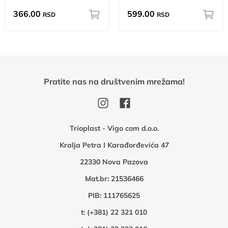
366.00
599.00
RSD
RSD
Pratite nas na društvenim mrežama!
Trioplast - Vigo com d.o.o.
Kralja Petra I Karađorđevića 47
22330 Nova Pazova
Mat.br: 21536466
PIB: 111765625
t:
(+381) 22 321 010