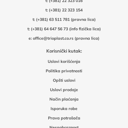
t:
(+381) 22 323 016
t:
(+381) 22 323 154
t:
(+381) 63 511 781 (pravna lica)
t:
(+381) 64 647 56 73 (info fizička lica)
e:
office@trioplast.co.rs (pravna lica)
Korisnički kutak:
Uslovi korišćenja
Politika privatnosti
Opšti uslovi
Uslovi prodaje
Način plaćanja
Isporuka robe
Prava potrošača
Nesaobraznost