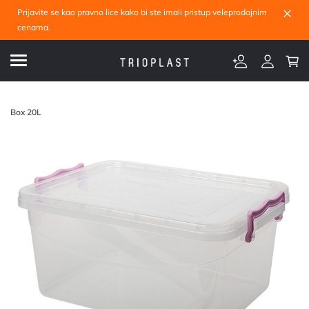
×
Prijavite se kao pravno lice kako bi ste imali pristup veleprodajnim
cenama.
Box 20L