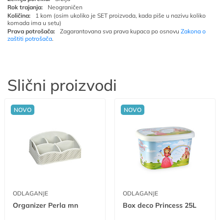
Rok trajanja:
Neograničen
Količina:
1 kom (osim ukoliko je SET proizvoda, kada piše u nazivu koliko
komada ima u setu)
Prava potrošača:
Zagarantovana sva prava kupaca po osnovu
Zakona o
zaštiti potrošača
.
Slični proizvodi
NOVO
NOVO
ODLAGANJE
ODLAGANJE
Organizer Perla mn
Box deco Princess 25L