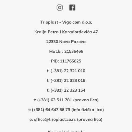
Trioplast - Vigo com d.o.o.
Kralja Petra I Karađorđevića 47
22330 Nova Pazova
Mat.br: 21536466
PIB: 111765625
t:
(+381) 22 321 010
t:
(+381) 22 323 016
t:
(+381) 22 323 154
t:
(+381) 63 511 781 (pravna lica)
t:
(+381) 64 647 56 73 (info fizička lica)
e:
office@trioplast.co.rs (pravna lica)