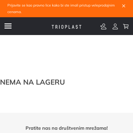
×
Prijavite se kao pravno lice kako bi ste imali pristup veleprodajnim
cenama.
NEMA NA LAGERU
Pratite nas na društvenim mrežama!