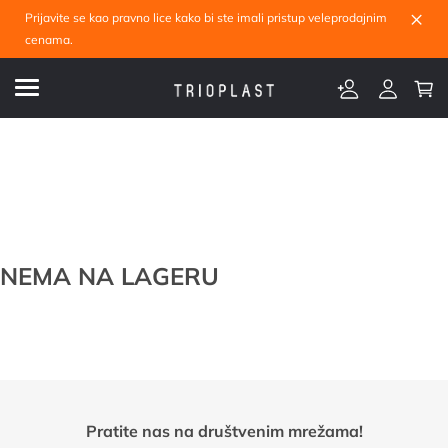
×
Prijavite se kao pravno lice kako bi ste imali pristup veleprodajnim
cenama.
NEMA NA LAGERU
Pratite nas na društvenim mrežama!