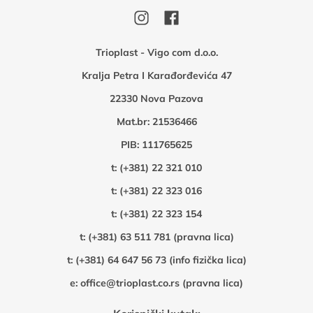
Trioplast - Vigo com d.o.o.
Kralja Petra I Karađorđevića 47
22330 Nova Pazova
Mat.br: 21536466
PIB: 111765625
t:
(+381) 22 321 010
t:
(+381) 22 323 016
t:
(+381) 22 323 154
t:
(+381) 63 511 781 (pravna lica)
t:
(+381) 64 647 56 73 (info fizička lica)
e:
office@trioplast.co.rs (pravna lica)