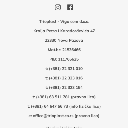
Trioplast - Vigo com d.o.o.
Kralja Petra I Karađorđevića 47
22330 Nova Pazova
Mat.br: 21536466
PIB: 111765625
t:
(+381) 22 321 010
t:
(+381) 22 323 016
t:
(+381) 22 323 154
t:
(+381) 63 511 781 (pravna lica)
t:
(+381) 64 647 56 73 (info fizička lica)
e:
office@trioplast.co.rs (pravna lica)