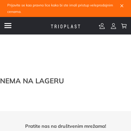
×
Prijavite se kao pravno lice kako bi ste imali pristup veleprodajnim
cenama.
NEMA NA LAGERU
Pratite nas na društvenim mrežama!