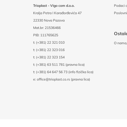
Trioplast - Vigo com d.o.o.
Podaci o
Kralja Petra I Karađorđevića 47
Poslovni
22330 Nova Pazova
Mat.br: 21536466
Ostale
PIB: 111765625
t:
(+381) 22 321 010
O nama, 
t:
(+381) 22 323 016
t:
(+381) 22 323 154
t:
(+381) 63 511 781 (pravna lica)
t:
(+381) 64 647 56 73 (info fizička lica)
e:
office@trioplast.co.rs (pravna lica)