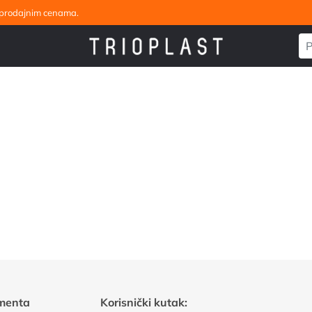
eleprodajnim cenama.
menta
Korisnički kutak: