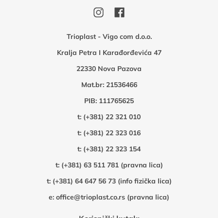
Trioplast - Vigo com d.o.o.
Kralja Petra I Karađorđevića 47
22330 Nova Pazova
Mat.br: 21536466
PIB: 111765625
t:
(+381) 22 321 010
t:
(+381) 22 323 016
t:
(+381) 22 323 154
t:
(+381) 63 511 781 (pravna lica)
t:
(+381) 64 647 56 73 (info fizička lica)
e:
office@trioplast.co.rs (pravna lica)