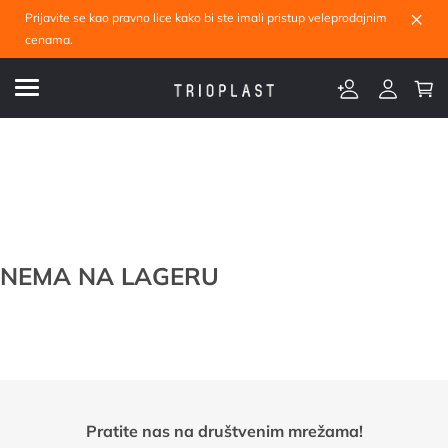
×
Prijavite se kao pravno lice kako bi ste imali pristup veleprodajnim
cenama.
NEMA NA LAGERU
Pratite nas na društvenim mrežama!