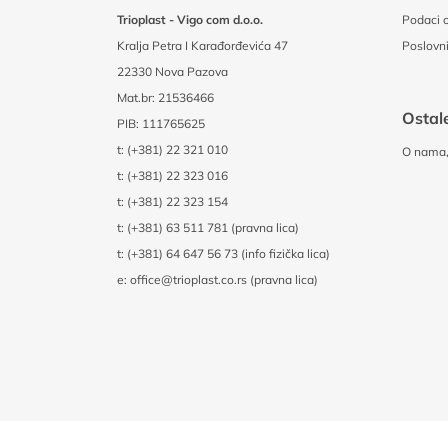
Trioplast - Vigo com d.o.o.
Podaci o
Kralja Petra I Karađorđevića 47
Poslovni
22330 Nova Pazova
Mat.br: 21536466
Ostale
PIB: 111765625
t:
(+381) 22 321 010
O nama, 
t:
(+381) 22 323 016
t:
(+381) 22 323 154
t:
(+381) 63 511 781 (pravna lica)
t:
(+381) 64 647 56 73 (info fizička lica)
e:
office@trioplast.co.rs (pravna lica)