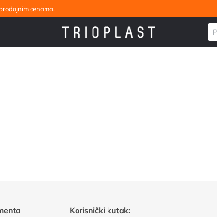
eleprodajnim cenama.
menta
Korisnički kutak: