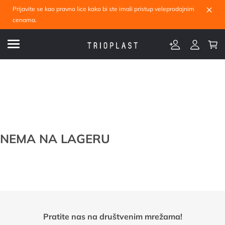
×
Prijavite se kao pravno lice kako bi ste imali pristup veleprodajnim
cenama.
NEMA NA LAGERU
Pratite nas na društvenim mrežama!