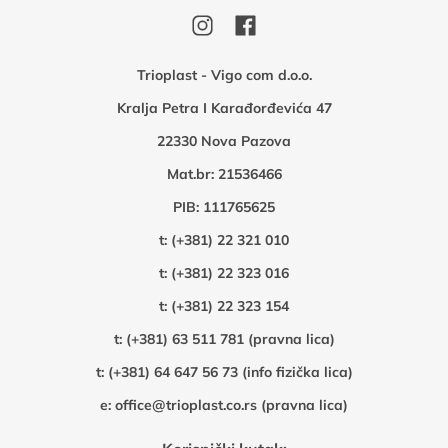
Trioplast - Vigo com d.o.o.
Kralja Petra I Karađorđevića 47
22330 Nova Pazova
Mat.br: 21536466
PIB: 111765625
t:
(+381) 22 321 010
t:
(+381) 22 323 016
t:
(+381) 22 323 154
t:
(+381) 63 511 781 (pravna lica)
t:
(+381) 64 647 56 73 (info fizička lica)
e:
office@trioplast.co.rs (pravna lica)